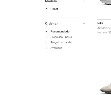
Modelo
React
Nike
Ordenar
Recomendado
Preço alto - baixo
Preço baixo - alto
Avaliação