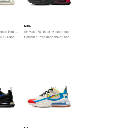
Nike
Air Max 270 React "Metallic Red Bronze"
Air Max 270 React "Houndstooth"
Mulher / Estilo desportivo / Sapatos
Homem / Estilo desportivo / Sapatos