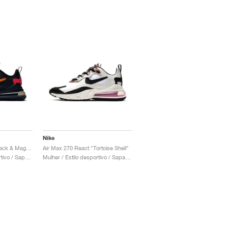
Nike
Air Max 270 React "Black & Magma Orange"
Air Max 270 React "Tortoise Shell"
Homem / Estilo desportivo / Sapatos
Mulher / Estilo desportivo / Sapatos