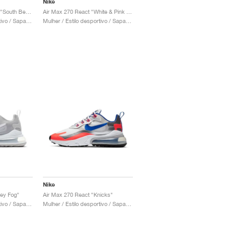
Nike
Air Max 270 React SE "South Beach"
Air Max 270 React "White & Pink Foam"
Mulher / Estilo desportivo / Sapatos
Mulher / Estilo desportivo / Sapatos
Nike
rey Fog"
Air Max 270 React "Knicks"
Mulher / Estilo desportivo / Sapatos
Mulher / Estilo desportivo / Sapatos