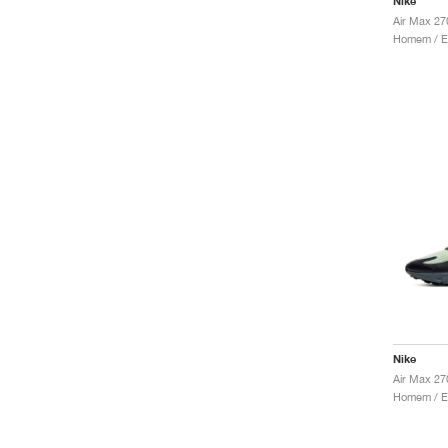
Nike
Air Max 27
Nike