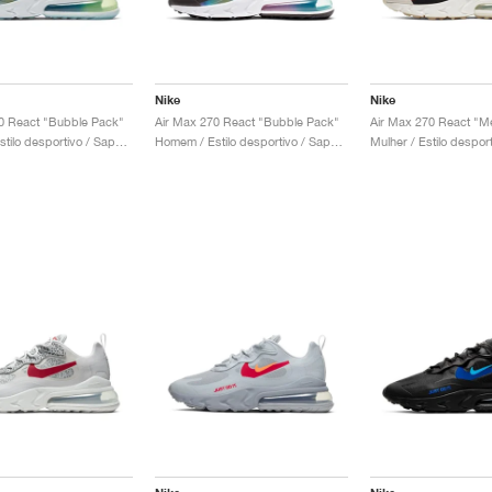
Nike
Nike
0 React "Bubble Pack"
Air Max 270 React "Bubble Pack"
Homem / Estilo desportivo / Sapatos
Homem / Estilo desportivo / Sapatos