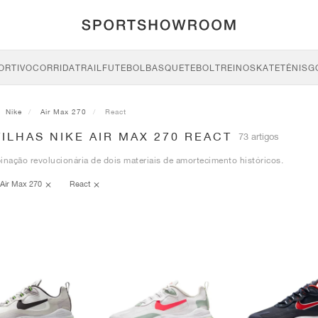
ORTIVO
CORRIDA
TRAIL
FUTEBOL
BASQUETEBOL
TREINO
SKATE
TÉNIS
G
Nike
Air Max 270
React
ILHAS NIKE AIR MAX 270 REACT
73 artigos
ação revolucionária de dois materiais de amortecimento históricos.
Air Max 270
React