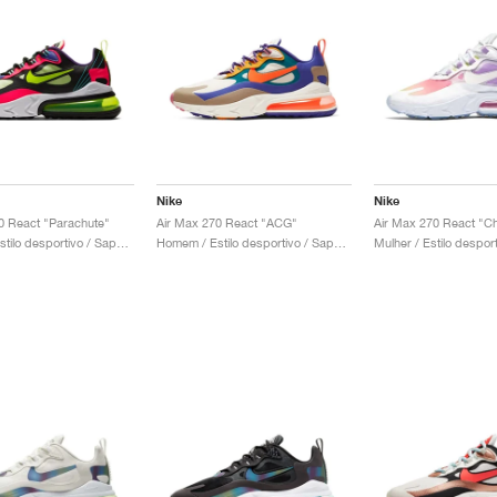
Nike
Nike
0 React "Parachute"
Air Max 270 React "ACG"
Homem / Estilo desportivo / Sapatos
Homem / Estilo desportivo / Sapatos