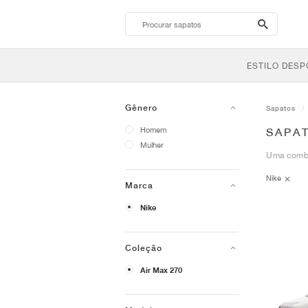
search-
btn
ESTILO DESP
Gênero
Sapatos
Homem
SAPAT
Mulher
Uma combin
Nike
Marca
Nike
Coleção
Air Max 270