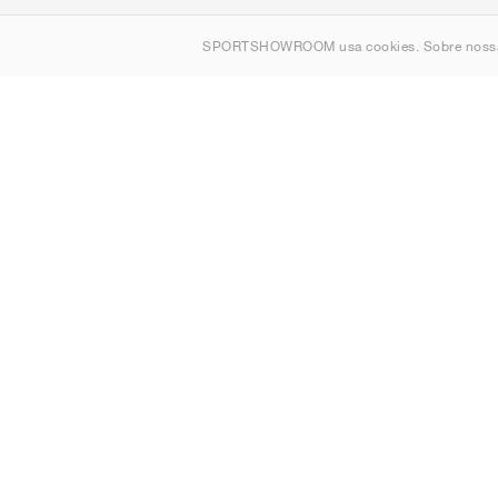
Sobre nós
SPORTSHOWROOM usa cookies. Sobre nos
Contato
Sitemap
Portugal