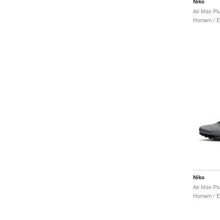
Nike
Air Max Plu
Nike