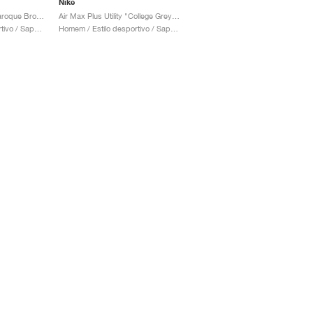
Nike
Air Max Plus Utility "Baroque Brown"
Air Max Plus Utility "College Grey & Volt"
Homem / Estilo desportivo / Sapatos
Homem / Estilo desportivo / Sapatos