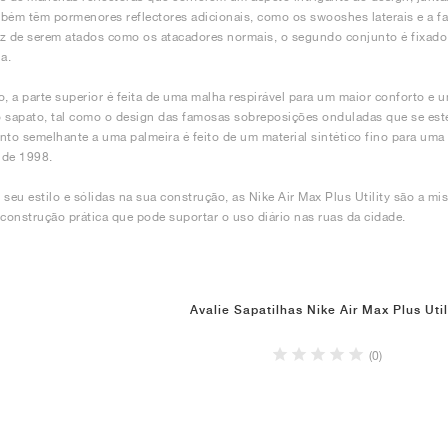
bém têm pormenores reflectores adicionais, como os swooshes laterais e a fai
z de serem atados como os atacadores normais, o segundo conjunto é fixado
a.
o, a parte superior é feita de uma malha respirável para um maior conforto e 
 sapato, tal como o design das famosas sobreposições onduladas que se este
nto semelhante a uma palmeira é feito de um material sintético fino para uma
l de 1998.
 seu estilo e sólidas na sua construção, as Nike Air Max Plus Utility são a mis
onstrução prática que pode suportar o uso diário nas ruas da cidade.
Avalie Sapatilhas Nike Air Max Plus Util
(0)