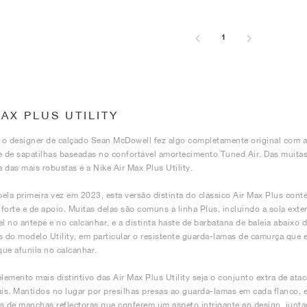
1
MAX PLUS UTILITY
o designer de calçado Sean McDowell fez algo completamente original com a
e de sapatilhas baseadas no confortável amortecimento Tuned Air. Das muitas
 das mais robustas é a Nike Air Max Plus Utility.
ela primeira vez em 2023, esta versão distinta do clássico Air Max Plus cont
forte e de apoio. Muitas delas são comuns à linha Plus, incluindo a sola exte
el no antepé e no calcanhar, e a distinta haste de barbatana de baleia abaixo
s do modelo Utility, em particular o resistente guarda-lamas de camurça que 
ue afunila no calcanhar.
elemento mais distintivo das Air Max Plus Utility seja o conjunto extra de at
ais. Mantidos no lugar por presilhas presas ao guarda-lamas em cada flanco, 
s de manchas reflectoras que conferem um aspeto intrigante ao design, junt