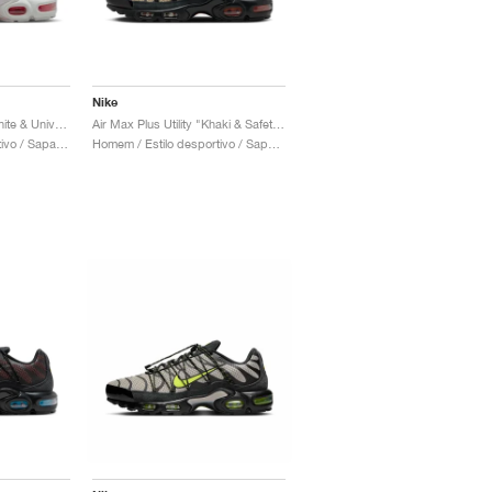
Nike
Air Max Plus Utility "White & University Red"
Air Max Plus Utility "Khaki & Safety Orange"
Mulher / Estilo desportivo / Sapatos
Homem / Estilo desportivo / Sapatos