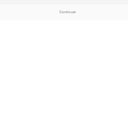
Continuar
Política de Cookies
Política de Privacidade