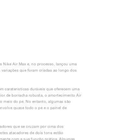
s Nike Air Max e, no processo, lançou uma
 variações que foram criadas ao longo dos
ém caraterísticas duráveis que oferecem uma
rior de borracha robusta, o amortecimento Air
 do meio do pé. No entanto, algumas são
envolve quase todo o pé e o painel de
acadores que se cruzam por cima dos
estes atacadores de dois tons estão
amente com a sua função prática. Algumas