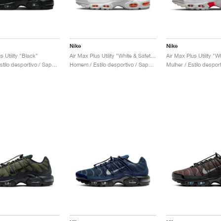
Nike
Nike
s Utility "Black"
Air Max Plus Utility "White & Safety Orange"
Homem / Estilo desportivo / Sapatos
Homem / Estilo desportivo / Sapatos