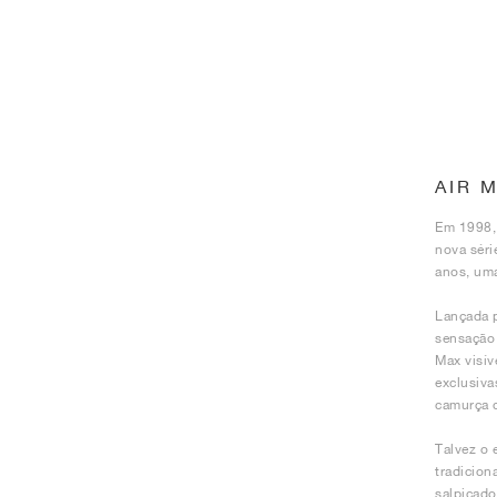
AIR 
Em 1998, 
nova séri
anos, uma
Lançada p
sensação 
Max visív
exclusiva
camurça q
Talvez o 
tradicion
salpicado