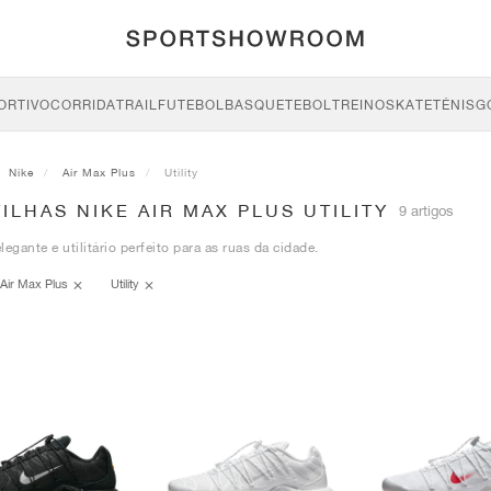
ORTIVO
CORRIDA
TRAIL
FUTEBOL
BASQUETEBOL
TREINO
SKATE
TÉNIS
G
Nike
Air Max Plus
Utility
ILHAS NIKE AIR MAX PLUS UTILITY
9 artigos
legante e utilitário perfeito para as ruas da cidade.
Air Max Plus
Utility