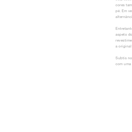
cores tam
pé. Em ve
alternânci
Entretant
aspeto do
revestime
a origina
Subtis no
com uma c