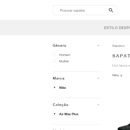
search-
btn
ESTILO DESP
Gênero
Sapatos
Homem
SAPAT
Mulher
Um ténis e
Nike
Marca
Nike
Coleção
Air Max Plus