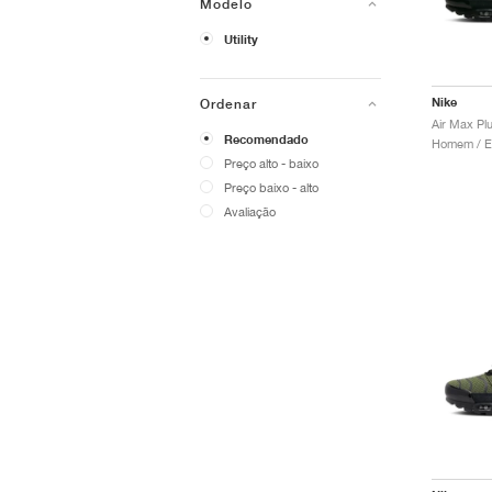
Modelo
Utility
Nike
Ordenar
Air Max Plu
Recomendado
Preço alto - baixo
Preço baixo - alto
Avaliação