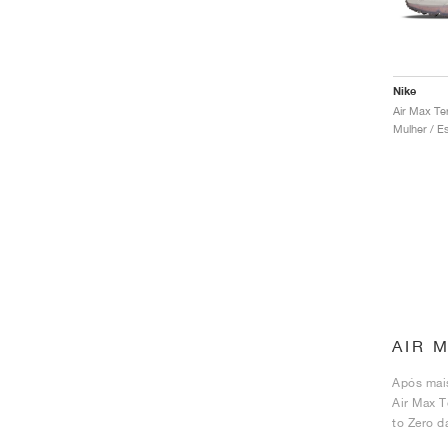
Nike
AIR 
Após mais
Air Max T
to Zero d