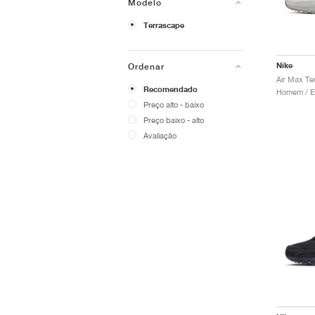
Modelo
Terrascape
Nike
Ordenar
Recomendado
Preço alto - baixo
Preço baixo - alto
Avaliação