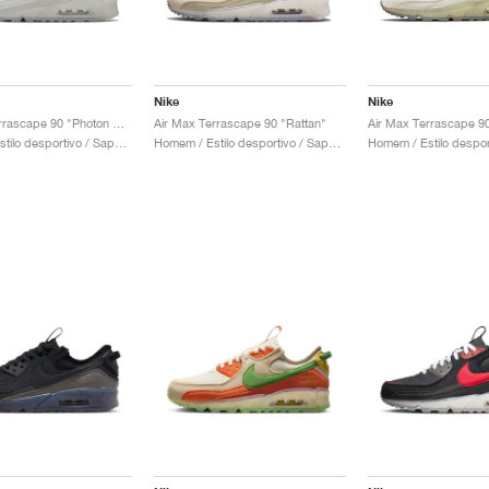
Nike
Nike
Air Max Terrascape 90 "Photon Dust & Light Iron Ore"
Air Max Terrascape 90 "Rattan"
Homem / Estilo desportivo / Sapatos
Homem / Estilo desportivo / Sapatos