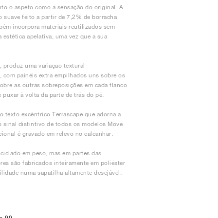
nto o aspeto como a sensação do original. A
suave feito a partir de 7,2% de borracha
mbém incorpora materiais reutilizados sem
 estética apelativa, uma vez que a sua
s, produz uma variação textural
a, com painéis extra empilhados uns sobre os
obre as outras sobreposições em cada flanco
puxar à volta da parte de trás do pé.
o texto excêntrico Terrascape que adorna a
 sinal distintivo de todos os modelos Move
cional é gravado em relevo no calcanhar.
eciclado em peso, mas em partes das
res são fabricados inteiramente em poliéster
ilidade numa sapatilha altamente desejável.
e 90