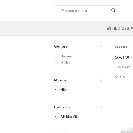
search-
btn
ESTILO DESP
Gênero
Sapatos
Homem
SAPAT
Mulher
Um ícone s
Nike
Marca
Nike
Coleção
Air Max 90