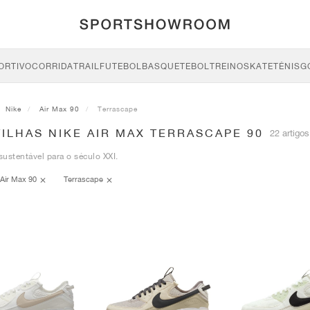
ORTIVO
CORRIDA
TRAIL
FUTEBOL
BASQUETEBOL
TREINO
SKATE
TÉNIS
G
Nike
Air Max 90
Terrascape
ILHAS NIKE AIR MAX TERRASCAPE 90
22 artigos
ustentável para o século XXI.
Air Max 90
Terrascape