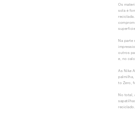
Os materi
sola é fo
reciclada
compromet
superfíci
Na parte 
impressio
outros pa
e, no cal
As Nike A
palmilha,
to Zero, 
No total,
sapatilha
reciclado