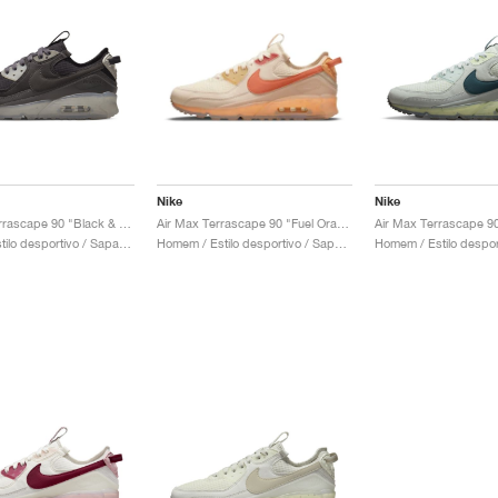
Nike
Nike
Air Max Terrascape 90 "Black & Thunder Grey"
Air Max Terrascape 90 "Fuel Orange"
Mulher / Estilo desportivo / Sapatos
Homem / Estilo desportivo / Sapatos