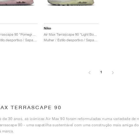
Nike
Air Max Terrascape 90 "Pomegranate"
Air Max Terrascape 90 "Light Bone"
Mulher / Estilo desportivo / Sapatos
Mulher / Estilo desportivo / Sapatos
1
MAX TERRASCAPE 90
 de 30 anos, as icónicas Air Max 90 foram reformuladas numa variedade de n
errascape 90 - uma sapatilha sustentável com uma construção mais amiga d
a marca.