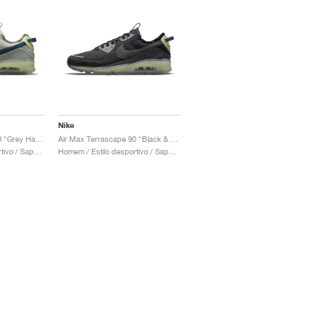
Nike
Air Max Terrascape 90 "Grey Haze & Dark Teal Green"
Air Max Terrascape 90 "Black & Lime Ice"
Homem / Estilo desportivo / Sapatos
Homem / Estilo desportivo / Sapatos