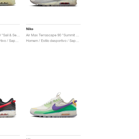
Nike
Air Max Terrascape 90 "Sail & Sea Glass"
Air Max Terrascape 90 "Summit White & Red Clay"
Homem / Estilo desportivo / Sapatos
Homem / Estilo desportivo / Sapatos