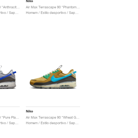
Nike
Air Max Terrascape 90 "Anthracite & University Red"
Air Max Terrascape 90 "Phantom & Action Grape"
Homem / Estilo desportivo / Sapatos
Homem / Estilo desportivo / Sapatos
Nike
Air Max Terrascape 90 "Pure Platinum & Hyper Royal"
Air Max Terrascape 90 "Wheat Gold & Blue Lightning"
Homem / Estilo desportivo / Sapatos
Homem / Estilo desportivo / Sapatos