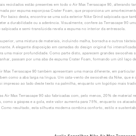
ais reciclados estão presentes em todo o Air Max Terrascape 90, alterando ta
rmada por espuma esponjosa Crater Foam, que proporciona um amortecimento 
. Por baixo desta, encontra-se uma sola exterior Nike Grind salpicada que ta
er a durabilidade ou a aderência. Visualmente, confere às Terrascape 90 uma
e salpicada e semi-translúcida revela a espuma no interior da entressola.
superior, uma mistura de materiais, incluindo malha, borracha e outros têxtei
nante. A elegante disposição em camadas do design original foi intensificad
ra uma maior profundidade. Como parte disto, aparecem grandes swooshes s
canhar, passam por uma aba de espuma Crater Foam, formando um útil laço de 
ir Max Terrascape 90 também apresentam uma marca diferente, em particular 
 bem como a aba larga na língua. Um cata-vento de swooshes da Nike, que é o
foi impresso ao lado deste texto na palmilha, enquanto um logótipo mais tradi
 as Air Max Terrascape 90 são fabricadas com, pelo menos, 20% de material r
s, como a gáspea e a gola, este valor aumenta para 75%, enquanto os atacado
. Como resultado, esta silhueta moderna combina conforto, estilo e sustentab
Avalie Sapatilhas Nike Air Max Terrascap