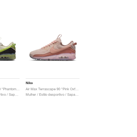
Nike
Air Max Terrascape 90 "Phantom & Vivid Green"
Air Max Terrascape 90 "Pink Oxford"
Homem / Estilo desportivo / Sapatos
Mulher / Estilo desportivo / Sapatos