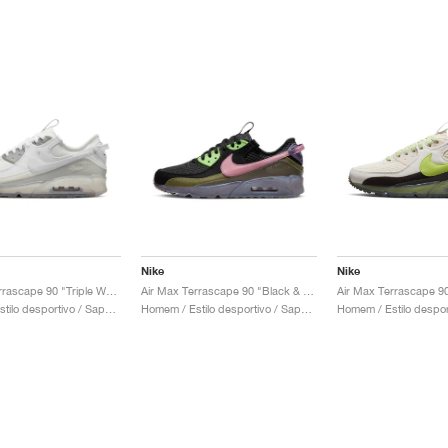
Nike
Nike
Air Max Terrascape 90 "Triple White"
Air Max Terrascape 90 "Black & Elemental Pink"
Homem / Estilo desportivo / Sapatos
Homem / Estilo desportivo / Sapatos