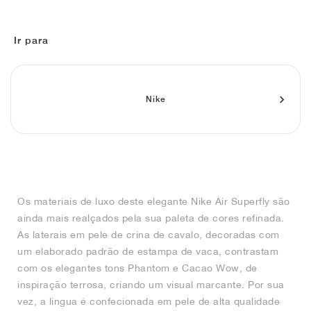
FIELD GENERAL
CRAZE
ADIRACER
MULE
471
GEL-CUMULUS 16
G.T. CUT
FORCE 58
TEKKIRA CUP
508
JORDAN
KILLSHOT 2
MOTO 2K
ITALIA
LEGACY 312
ALLERDALE
G.T. FUTURE
PS8
ALOHA SUPER
600
Ir para
TOTAL 90
PHENOMENA
FORUM
JUMPMAN JACK
2000
VERTEBRAE
808
Nike
AVA ROVER
1000
HAMBURG
204L
AIR MAX 95
933
MIND
860V2
AIR RIFT
Os materiais de luxo deste elegante Nike Air Superfly são
ainda mais realçados pela sua paleta de cores refinada.
As laterais em pele de crina de cavalo, decoradas com
um elaborado padrão de estampa de vaca, contrastam
com os elegantes tons Phantom e Cacao Wow, de
inspiração terrosa, criando um visual marcante. Por sua
vez, a língua é confecionada em pele de alta qualidade