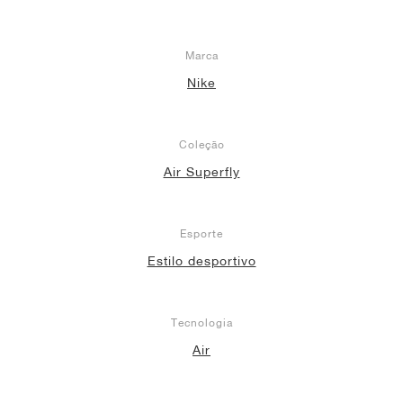
Marca
Nike
Coleção
Air Superfly
Esporte
Estilo desportivo
Tecnologia
Air