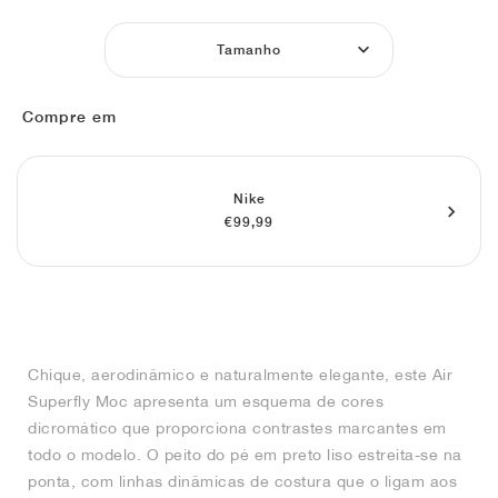
FIELD GENERAL
CRAZE
ADIRACER
MULE
471
GEL-CUMULUS 16
G.T. CUT
FORCE 58
TEKKIRA CUP
508
JORDAN
Tamanho
KILLSHOT 2
MOTO 2K
ITALIA
LEGACY 312
ALLERDALE
G.T. FUTURE
PS8
ALOHA SUPER
600
Compre em
TOTAL 90
PHENOMENA
FORUM
JUMPMAN JACK
2000
VERTEBRAE
808
AVA ROVER
1000
HAMBURG
204L
AIR MAX 95
933
Nike
€99,99
MIND
860V2
AIR RIFT
Chique, aerodinâmico e naturalmente elegante, este Air
Superfly Moc apresenta um esquema de cores
dicromático que proporciona contrastes marcantes em
todo o modelo. O peito do pé em preto liso estreita-se na
ponta, com linhas dinâmicas de costura que o ligam aos