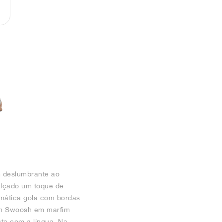
m deslumbrante ao
calçado um toque de
smática gola com bordas
 um Swoosh em marfim
sta com a língua. Na