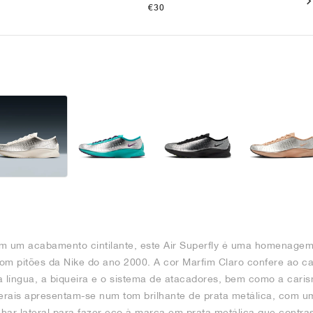
€30
om um acabamento cintilante, este Air Superfly é uma homenage
 com pitões da Nike do ano 2000. A cor Marfim Claro confere ao 
a língua, a biqueira e o sistema de atacadores, bem como a cari
aterais apresentam-se num tom brilhante de prata metálica, com
har lateral para fazer eco à marca em prata metálica que contra