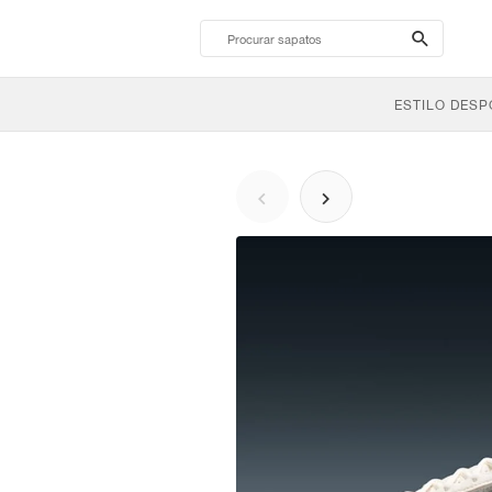
search-
btn
ESTILO DESP