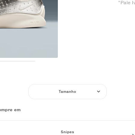
"Pale I
Tamanho
ompre em
Snipes