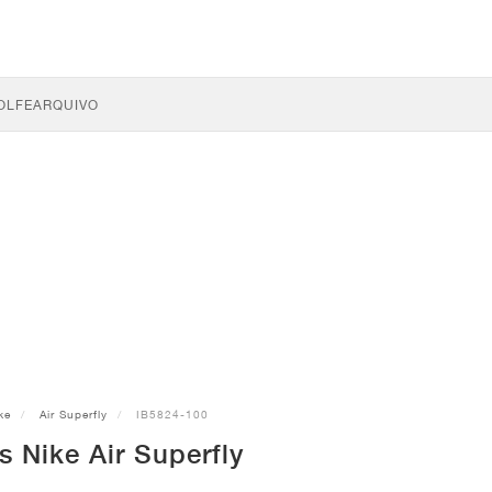
OLFE
ARQUIVO
ke
Air Superfly
IB5824-100
s Nike Air Superfly