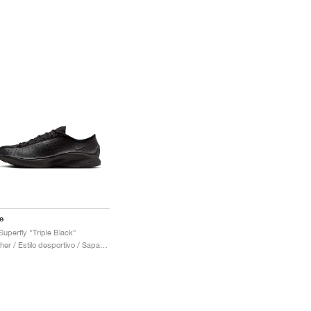
e
 Superfly "Triple Black"
Mulher / Estilo desportivo / Sapatos