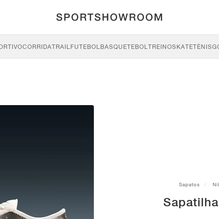
ORTIVO
CORRIDA
TRAIL
FUTEBOL
BASQUETEBOL
TREINO
SKATE
TÉNIS
G
Sapatos
Ni
Sapatilha