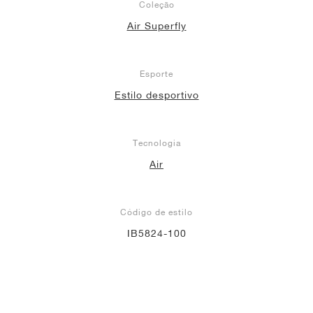
Coleção
Air Superfly
Esporte
Estilo desportivo
Tecnologia
Air
Código de estilo
IB5824-100