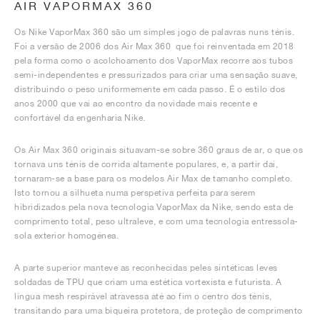
AIR VAPORMAX 360
Os Nike VaporMax 360 são um simples jogo de palavras nuns ténis.
Foi a versão de 2006 dos Air Max 360 que foi reinventada em 2018
pela forma como o acolchoamento dos VaporMax recorre aos tubos
semi-independentes e pressurizados para criar uma sensação suave,
distribuindo o peso uniformemente em cada passo. É o estilo dos
anos 2000 que vai ao encontro da novidade mais recente e
confortável da engenharia Nike.
Os Air Max 360 originais situavam-se sobre 360 graus de ar, o que os
tornava uns ténis de corrida altamente populares, e, a partir daí,
tornaram-se a base para os modelos Air Max de tamanho completo.
Isto tornou a silhueta numa perspetiva perfeita para serem
hibridizados pela nova tecnologia VaporMax da Nike, sendo esta de
comprimento total, peso ultraleve, e com uma tecnologia entressola-
sola exterior homogénea.
A parte superior manteve as reconhecidas peles sintéticas leves
soldadas de TPU que criam uma estética vortexista e futurista. A
língua mesh respirável atravessa até ao fim o centro dos ténis,
transitando para uma biqueira protetora, de proteção de comprimento