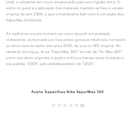
total, e calcanhar em couro envernizado para uma rigidez extra. O
estilo no geral e a aplicação dos materiais mantêm-se fiéis à versão
original do ano 2006, o que complementa bem com a conceção dos
VaporMax brilhantes.
As melhorias visuais incluem um novo swoosh em prateado
iridescente, contornado por fios pretos grossos rebatíveis, tornando
os ténis mais ao estilo dos anos 2000, do que os 360 original. No
remendo da língua, lê-se “VaporMax 360” em vez de “Air Max 360”
como nos ténis originais, e quatro orifícios transpiráveis trocaram o
seu padrão “2006” pelo embelezamento de “2020”.
Avalie Sapatilhas Nike VaporMax 360
(0)