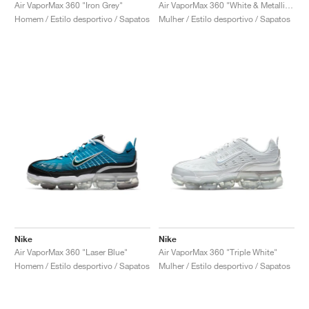
FIELD GENERAL
CRAZE
ADIRACER
MULE
471
GEL-CUMULUS 16
G.T. CUT
FORCE 58
TEKKIRA CUP
508
JORDAN
Air VaporMax 360 "Iron Grey"
Air VaporMax 360 "White & Metallic Gold"
Homem / Estilo desportivo / Sapatos
Mulher / Estilo desportivo / Sapatos
KILLSHOT 2
MOTO 2K
ITALIA
LEGACY 312
ALLERDALE
G.T. FUTURE
PS8
ALOHA SUPER
600
TOTAL 90
PHENOMENA
FORUM
JUMPMAN JACK
2000
VERTEBRAE
808
AVA ROVER
1000
HAMBURG
204L
AIR MAX 95
933
MIND
860V2
AIR RIFT
Nike
Nike
Air VaporMax 360 "Laser Blue"
Air VaporMax 360 "Triple White"
Homem / Estilo desportivo / Sapatos
Mulher / Estilo desportivo / Sapatos