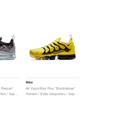
Nike
a Requin"
Air VaporMax Plus "Bumblebee"
Homem / Estilo desportivo / Sapatos
Homem / Estilo desportivo / Sapatos