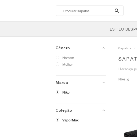
search-
btn
ESTILO DESP
Gênero
Sapatos
Homem
SAPA
Mulher
Herança p
Nike
Marca
Nike
Coleção
VaporMax