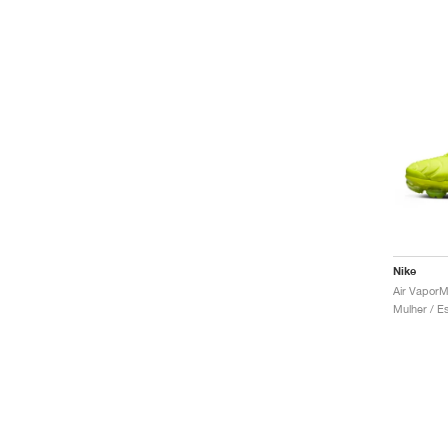
Nike
Air VaporM