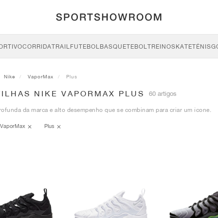
ORTIVO
CORRIDA
TRAIL
FUTEBOL
BASQUETEBOL
TREINO
SKATE
TÉNIS
G
Nike
VaporMax
Plus
TILHAS NIKE VAPORMAX PLUS
60 artigos
rofunda da marca e alto desempenho que se combinam para criar um ícone.
VaporMax
Plus