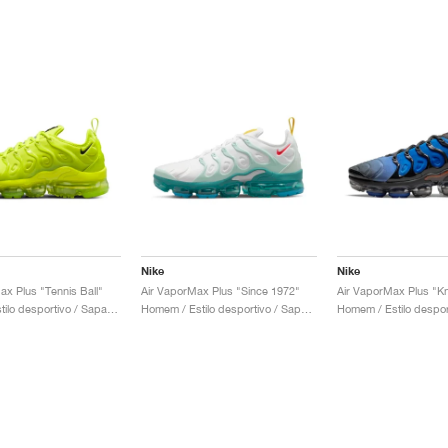
Nike
Nike
ax Plus "Tennis Ball"
Air VaporMax Plus "Since 1972"
Air VaporMax Plus "Kn
Mulher / Estilo desportivo / Sapatos
Homem / Estilo desportivo / Sapatos