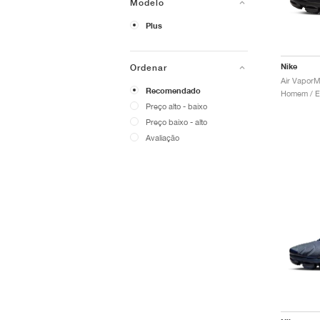
Modelo
Plus
Nike
Ordenar
Air VaporM
Recomendado
Preço alto - baixo
Preço baixo - alto
Avaliação