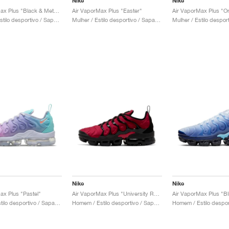
Nike
Nike
Air VaporMax Plus "Black & Metallic Gold"
Air VaporMax Plus "Easter"
Air VaporMax Plus "O
Homem / Estilo desportivo / Sapatos
Mulher / Estilo desportivo / Sapatos
Nike
Nike
ax Plus "Pastel"
Air VaporMax Plus "University Red & Black"
Air VaporMax Plus "Bl
Mulher / Estilo desportivo / Sapatos
Homem / Estilo desportivo / Sapatos