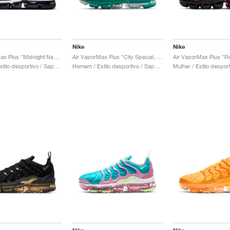
Nike
Nike
Air VaporMax Plus "Midnight Navy"
Air VaporMax Plus "City Special, Atlanta"
Air VaporMax Plus "R
Homem / Estilo desportivo / Sapatos
Homem / Estilo desportivo / Sapatos