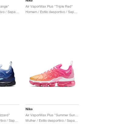
Nike
range"
Air VaporMax Plus "Triple Red"
Mulher / Estilo desportivo / Sapatos
Homem / Estilo desportivo / Sapatos
Nike
izzard"
Air VaporMax Plus "Summer Sunset"
Homem / Estilo desportivo / Sapatos
Mulher / Estilo desportivo / Sapatos