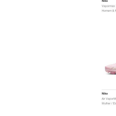
Nike
Vapormax P
Nike
Air VaporM