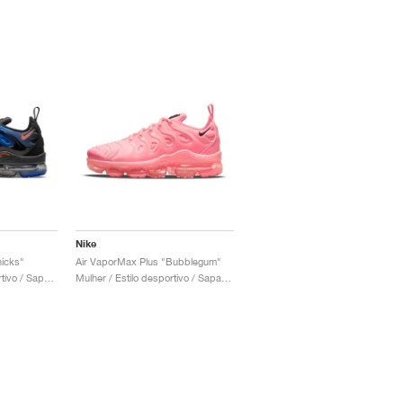
Nike
icks"
Air VaporMax Plus "Bubblegum"
Homem / Estilo desportivo / Sapatos
Mulher / Estilo desportivo / Sapatos