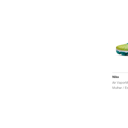
Nike
Air VaporM