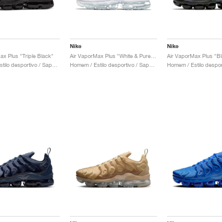
Nike
Nike
ax Plus "Triple Black"
Air VaporMax Plus "White & Pure Platinum"
Air VaporMax Plus "Bl
Homem / Estilo desportivo / Sapatos
Homem / Estilo desportivo / Sapatos