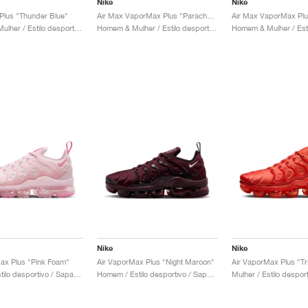
Nike
Nike
lus "Thunder Blue"
Air Max VaporMax Plus "Parachute Beige"
Homem & Mulher / Estilo desportivo / Sapatos
Homem & Mulher / Estilo desportivo / Sapatos
Nike
Nike
ax Plus "Pink Foam"
Air VaporMax Plus "Night Maroon"
Air VaporMax Plus "Tr
Mulher / Estilo desportivo / Sapatos
Homem / Estilo desportivo / Sapatos