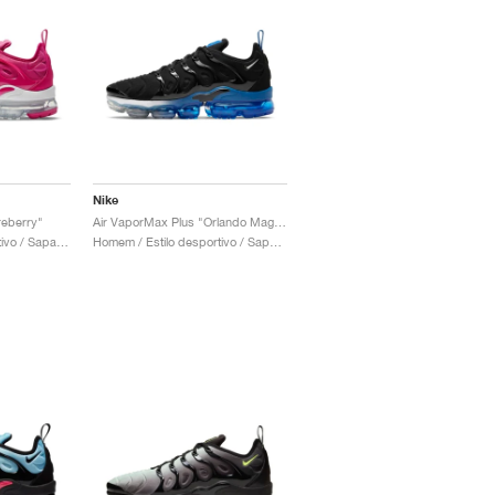
Nike
reberry"
Air VaporMax Plus "Orlando Magic"
Mulher / Estilo desportivo / Sapatos
Homem / Estilo desportivo / Sapatos