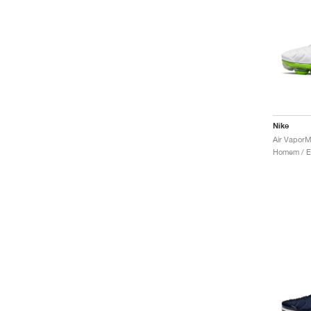
Nike
Air VaporM