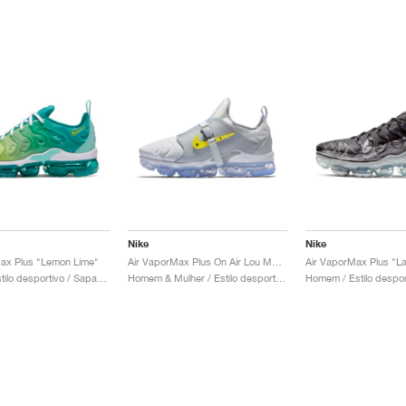
Nike
Nike
ax Plus "Lemon Lime"
Air VaporMax Plus On Air Lou Matheron "Paris Works in Progress"
Air VaporMax Plus "L
Mulher / Estilo desportivo / Sapatos
Homem & Mulher / Estilo desportivo / Sapatos