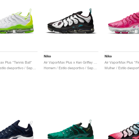
Nike
Nike
ax Plus "Tennis Ball"
Air VaporMax Plus x Ken Griffey Jr. "Spider-Man Catch"
Air VaporMax Plus "Fi
Homem / Estilo desportivo / Sapatos
Homem / Estilo desportivo / Sapatos