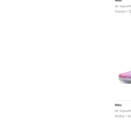
Nike
Nike
Air VaporM