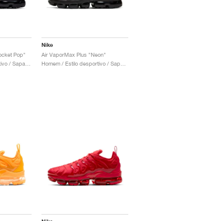
Nike
ocket Pop"
Air VaporMax Plus "Neon"
Mulher / Estilo desportivo / Sapatos
Homem / Estilo desportivo / Sapatos