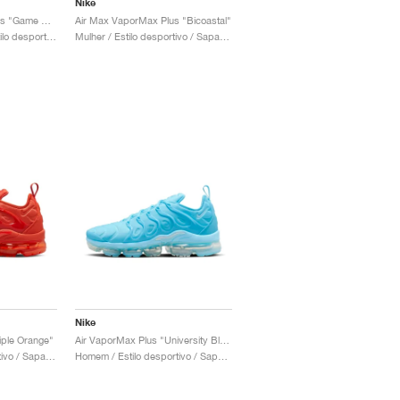
Nike
Air Max VaporMax Plus "Game Royal"
Air Max VaporMax Plus "Bicoastal"
Homem & Mulher / Estilo desportivo / Sapatos
Mulher / Estilo desportivo / Sapatos
Nike
iple Orange"
Air VaporMax Plus "University Blue"
Mulher / Estilo desportivo / Sapatos
Homem / Estilo desportivo / Sapatos