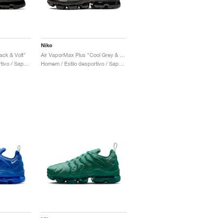
Nike
ack & Volt"
Air VaporMax Plus "Cool Grey & Black"
Homem / Estilo desportivo / Sapatos
Homem / Estilo desportivo / Sapatos