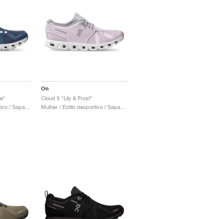
On
e"
Cloud 5 "Lily & Frost"
Mulher / Estilo desportivo / Sapatos
Mulher / Estilo desportivo / Sapatos