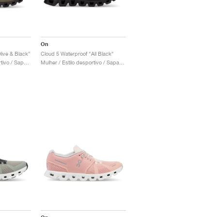
On
live & Black"
Cloud 5 Waterproof "All Black"
Homem / Estilo desportivo / Sapatos
Mulher / Estilo desportivo / Sapatos