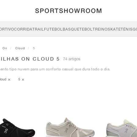
ORTIVO
CORRIDA
TRAIL
FUTEBOL
BASQUETEBOL
TREINO
SKATE
TÉNIS
G
On
Cloud
5
TILHAS ON CLOUD 5
74 artigos
ento tipo nuvem para um conforto casual que dura todo o dia.
loud
5