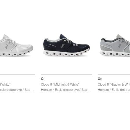
On
On
l White"
Cloud 5 "Midnight & White"
Cloud 5 "Glacier & Whi
Homem / Estilo desportivo / Sapatos
Homem / Estilo desportivo / Sapatos