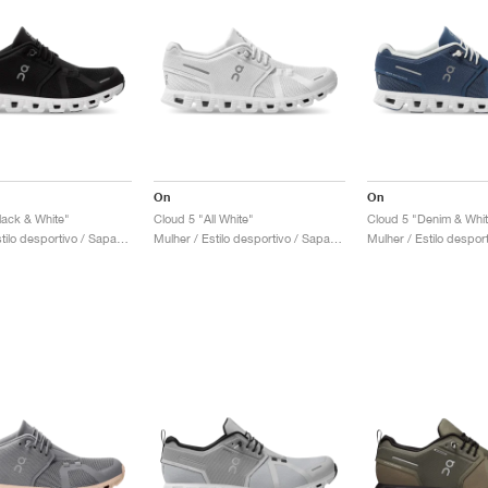
On
On
lack & White"
Cloud 5 "All White"
Cloud 5 "Denim & Whit
Mulher / Estilo desportivo / Sapatos
Mulher / Estilo desportivo / Sapatos