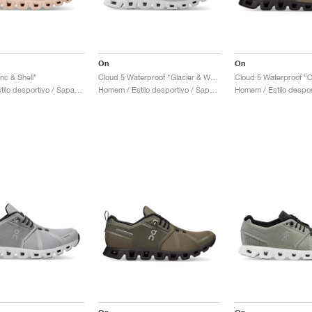
On
On
nc & Shell"
Cloud 5 Waterproof "Glacier & White"
Cloud 5 Waterproof "O
Mulher / Estilo desportivo / Sapatos
Homem / Estilo desportivo / Sapatos