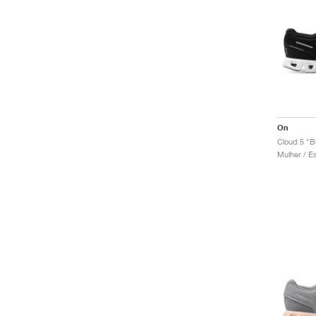
On
Cloud 5 "B