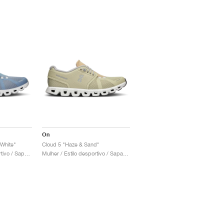
On
White"
Cloud 5 "Haze & Sand"
Homem / Estilo desportivo / Sapatos
Mulher / Estilo desportivo / Sapatos