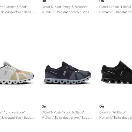
On
On
sh "Glacier & Zest"
Cloud 5 Push "Ivory & Blossom"
Cloud 5 Push "Pearl & 
Mulher / Estilo desportivo / Sapatos
Mulher / Estilo desportivo / Sapatos
On
On
sh "Endive & Ice"
Cloud 5 Push "Rock & Black"
Cloud 5 "All Black"
Mulher / Estilo desportivo / Sapatos
Mulher / Estilo desportivo / Sapatos