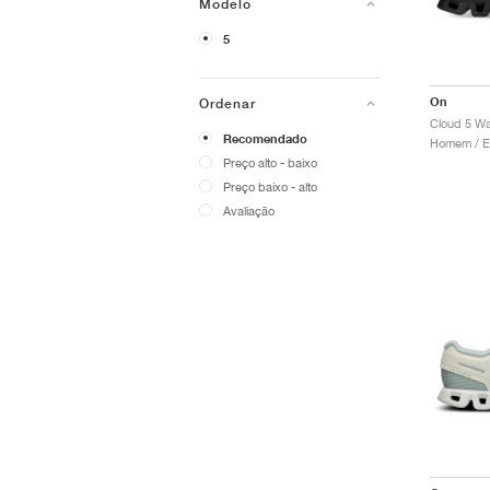
Modelo
5
On
Ordenar
Cloud 5 Wa
Recomendado
Preço alto - baixo
Preço baixo - alto
Avaliação