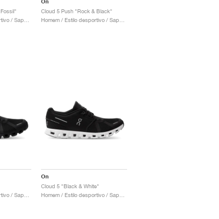
On
Fossil"
Cloud 5 Push "Rock & Black"
Homem / Estilo desportivo / Sapatos
Homem / Estilo desportivo / Sapatos
On
Cloud 5 "Black & White"
Homem / Estilo desportivo / Sapatos
Homem / Estilo desportivo / Sapatos