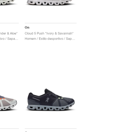
On
der & Aloe"
Cloud 5 Push "Ivory & Savannah"
Mulher / Estilo desportivo / Sapatos
Homem / Estilo desportivo / Sapatos