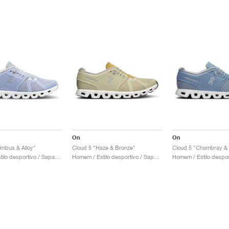
On
On
imbus & Alloy"
Cloud 5 "Haze & Bronze"
Cloud 5 "Chambray & 
Mulher / Estilo desportivo / Sapatos
Homem / Estilo desportivo / Sapatos