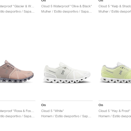
On
On
Cloud 5 Waterproof "Glacier & White"
Cloud 5 Waterproof "Olive & Black"
Cloud 5 "Kelp & Shad
Mulher / Estilo desportivo / Sapatos
Mulher / Estilo desportivo / Sapatos
On
On
Cloud 5 Waterproof "Rose & Fossil"
Cloud 5 "White"
Cloud 5 "Hay & Frost"
Mulher / Estilo desportivo / Sapatos
Homem / Estilo desportivo / Sapatos