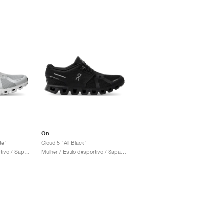
On
te"
Cloud 5 "All Black"
Homem / Estilo desportivo / Sapatos
Mulher / Estilo desportivo / Sapatos