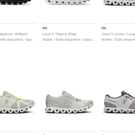
On
On
terproof "All Black"
Cloud 5 "Pearl & White"
Cloud 5 Combo "Laven
Homem / Estilo desportivo / Sapatos
Mulher / Estilo desportivo / Sapatos