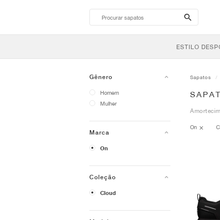
search-
btn
ESTILO DESP
Gênero
Sapatos
Homem
SAPA
Mulher
Amortecim
On
C
Marca
On
Coleção
Cloud