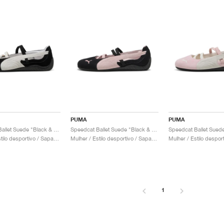
PUMA
PUMA
Speedcat Ballet Suede "Black & White"
Speedcat Ballet Suede "Black & Mauve Mist"
Mulher / Estilo desportivo / Sapatos
Mulher / Estilo desportivo / Sapatos
1