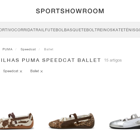
ORTIVO
CORRIDA
TRAIL
FUTEBOL
BASQUETEBOL
TREINO
SKATE
TÉNIS
G
PUMA
Speedcat
Ballet
TILHAS PUMA SPEEDCAT BALLET
15 artigos
Speedcat
Ballet