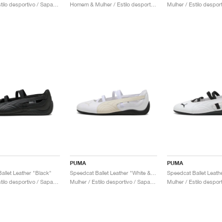
Mulher / Estilo desportivo / Sapatos
Homem & Mulher / Estilo desportivo / Sapatos
PUMA
PUMA
allet Leather "Black"
Speedcat Ballet Leather "White & Alpine Snow"
Mulher / Estilo desportivo / Sapatos
Mulher / Estilo desportivo / Sapatos