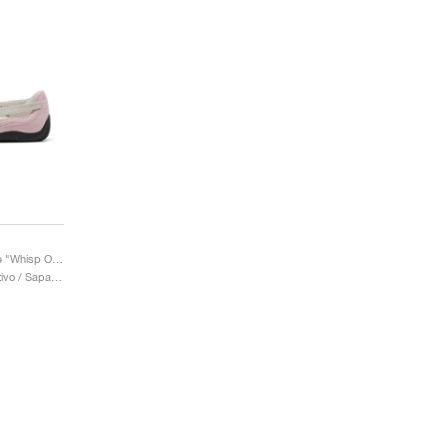
Speedcat Ballet Suede "Whisp Of Pink & White"
Mulher / Estilo desportivo / Sapatos