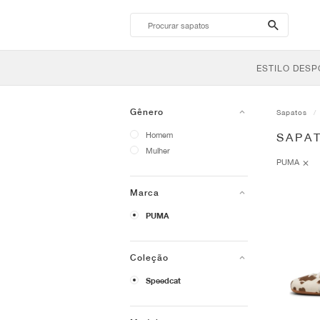
search-
btn
ESTILO DESP
Gênero
Sapatos
Homem
SAPA
Mulher
PUMA
Marca
PUMA
Coleção
Speedcat