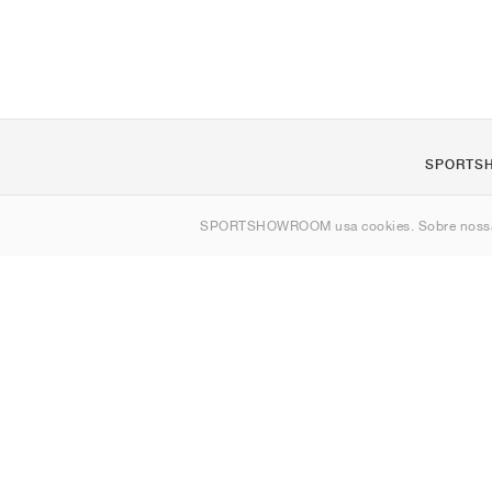
SPORTS
Sobre nós
SPORTSHOWROOM usa cookies. Sobre nos
Contato
Sitemap