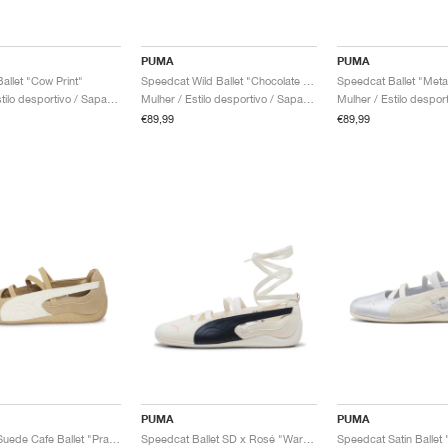
PUMA
PUMA
allet "Cow Print"
Speedcat Wild Ballet "Chocolate & Warm White"
Speedcat Ballet "Metal
Mulher / Estilo desportivo / Sapatos
Mulher / Estilo desportivo / Sapatos
€89,99
€89,99
PUMA
PUMA
Speedcat Suede Cafe Ballet "Prairie Tan & Warm White"
Speedcat Ballet SD x Rosé "Warm White & Black"