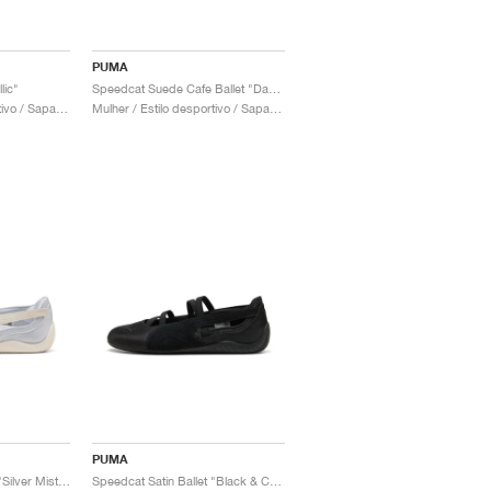
PUMA
lic"
Speedcat Suede Cafe Ballet "Dark Chocolate & Warm White"
Mulher / Estilo desportivo / Sapatos
Mulher / Estilo desportivo / Sapatos
PUMA
Speedcat Satin Ballet "Silver Mist & Warm White"
Speedcat Satin Ballet "Black & Cool Dark Grey"