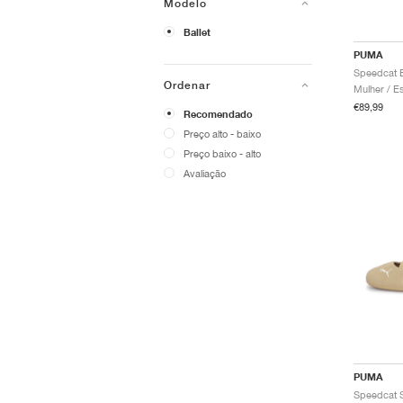
Modelo
Ballet
PUMA
Speedcat B
Ordenar
€89,99
Recomendado
Preço alto - baixo
Preço baixo - alto
Avaliação
PUMA