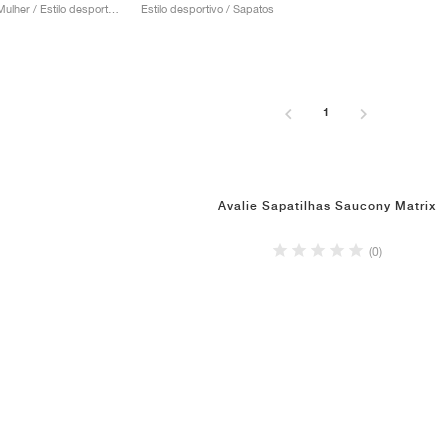
Homem & Mulher / Estilo desportivo / Sapatos
Estilo desportivo / Sapatos
1
Avalie Sapatilhas Saucony Matrix
(0)