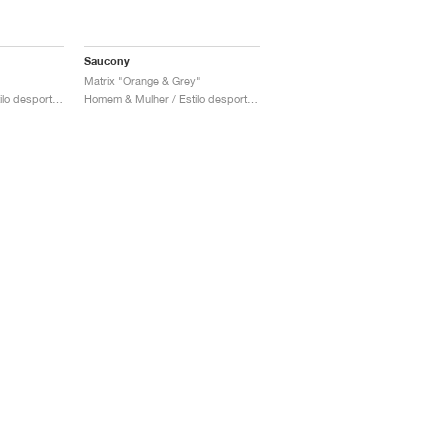
Saucony
Matrix "Orange & Grey"
Homem & Mulher / Estilo desportivo / Sapatos
Homem & Mulher / Estilo desportivo / Sapatos