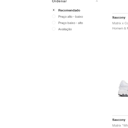
Ordenar
Recomendado
Preço alto - baixo
Saucony
Preço baixo - alto
Avaliação
Saucony
Matrix "Whi