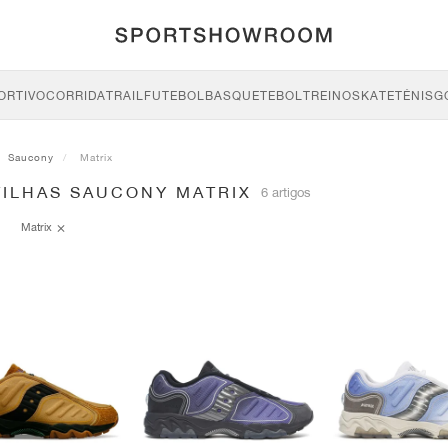
ORTIVO
CORRIDA
TRAIL
FUTEBOL
BASQUETEBOL
TREINO
SKATE
TÉNIS
G
Saucony
Matrix
TILHAS SAUCONY MATRIX
6 artigos
Matrix