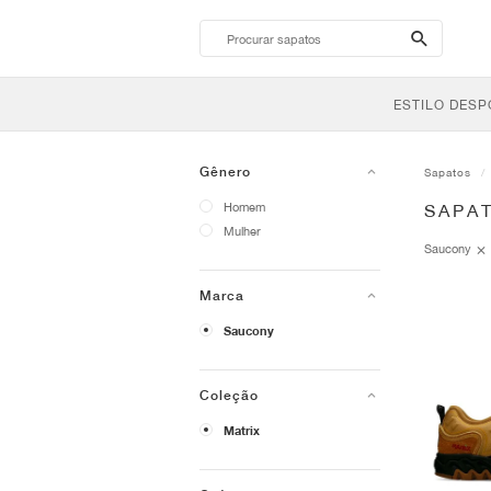
search-
btn
ESTILO DESP
Gênero
Sapatos
Homem
SAPA
Mulher
Saucony
Marca
Saucony
Coleção
Matrix