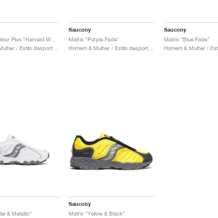
Saucony
Saucony
Matrix x Colour Plus "Harvest Wheat"
Matrix "Purple Fade"
Matrix "Blue Fade"
Homem & Mulher / Estilo desportivo / Sapatos
Homem & Mulher / Estilo desportivo / Sapatos
Saucony
te & Metallic"
Matrix "Yellow & Black"