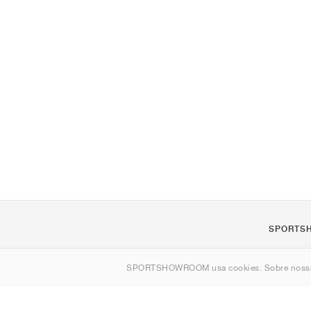
SPORTS
Sobre nós
SPORTSHOWROOM usa cookies. Sobre nos
Contato
Sitemap