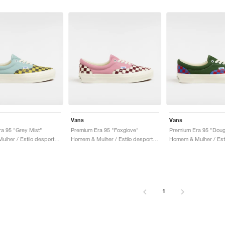
Vans
Vans
a 95 "Grey Mist"
Premium Era 95 "Foxglove"
Premium Era 95 "Dougl
Homem & Mulher / Estilo desportivo / Sapatos
Homem & Mulher / Estilo desportivo / Sapatos
1