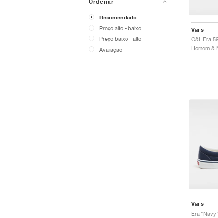
Ordenar
Recomendado
Preço alto - baixo
Vans
Preço baixo - alto
C&L Era 5
Avaliação
Vans
Era "Navy