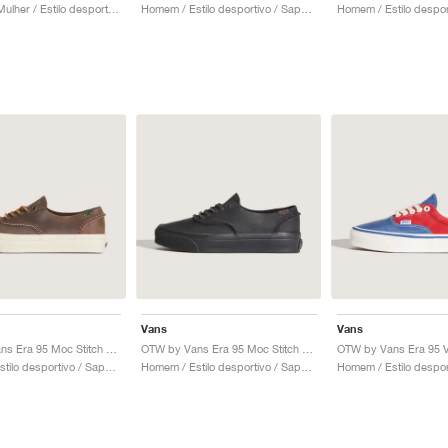
Homem & Mulher / Estilo desportivo / Sapatos
Homem / Estilo desportivo / Sapatos
Vans
Vans
OTW by Vans Era 95 Moc Stitch Vibram "Brown"
OTW by Vans Era 95 Moc Stitch Vibram "Black"
Homem / Estilo desportivo / Sapatos
Homem / Estilo desportivo / Sapatos