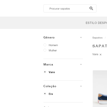
search-
btn
ESTILO DESP
Gênero
Sapatos
Homem
SAPA
Mulher
Vans
Marca
Vans
Coleção
Era