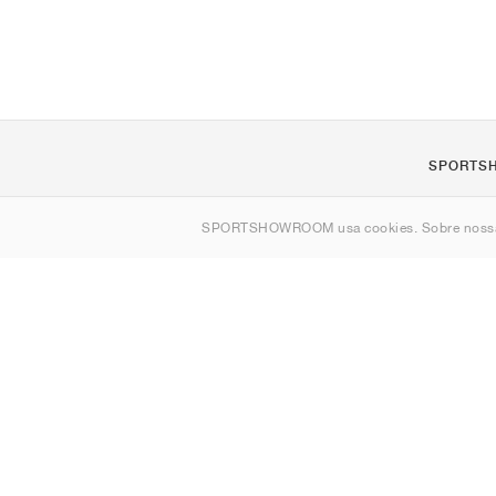
SPORTS
Sobre nós
SPORTSHOWROOM usa cookies. Sobre nos
Contato
Sitemap