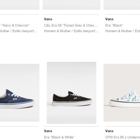
Vans
Vans
9 "Navy & Chevron"
C&L Era 59 "Forest Grey & Chevron"
Era "Black"
Homem & Mulher / Estilo desportivo / Sapatos
Homem & Mulher / Estilo desportivo / Sapatos
Vans
Vans
"
Era "Black & White"