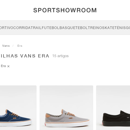
ORTIVO
CORRIDA
TRAIL
FUTEBOL
BASQUETEBOL
TREINO
SKATE
TÉNIS
G
Vans
Era
TILHAS VANS ERA
15 artigos
Era