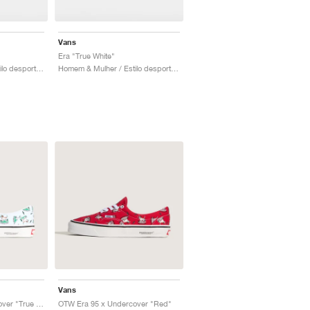
Vans
Era "True White"
Homem & Mulher / Estilo desportivo / Sapatos
Homem & Mulher / Estilo desportivo / Sapatos
Vans
OTW Era 95 x Undercover "True White"
OTW Era 95 x Undercover "Red"