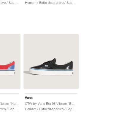
Homem / Estilo desportivo / Sapatos
Homem / Estilo desportivo / Sapatos
Vans
OTW by Vans Era 95 Vibram "Navy Red Crocodile"
OTW by Vans Era 95 Vibram "Black Patent Crocodile"
Homem / Estilo desportivo / Sapatos
Homem / Estilo desportivo / Sapatos