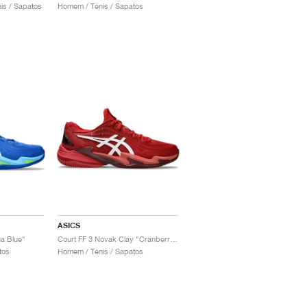
is / Sapatos
Homem / Ténis / Sapatos
ASICS
a Blue"
Court FF 3 Novak Clay "Cranberry & White"
tos
Homem / Ténis / Sapatos