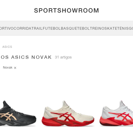
ORTIVO
CORRIDA
TRAIL
FUTEBOL
BASQUETEBOL
TREINO
SKATE
TÉNIS
G
ASICS
TOS ASICS NOVAK
31 artigos
Novak