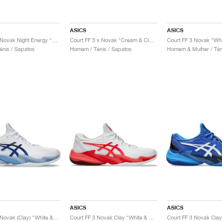
ASICS
ASICS
Court FF 3 Novak Night Energy "Black & Prism Gold"
Court FF 3 x Novak "Cream & Classic Red"
nis / Sapatos
Homem / Ténis / Sapatos
Homem & Mulher / Tén
ASICS
ASICS
Court FF 3 Novak (Clay) "White & Tuna Blue"
Court FF 3 Novak Clay "White & Electric Red"