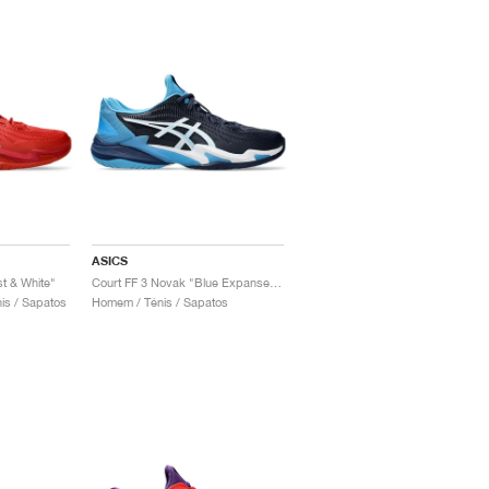
ASICS
t & White"
Court FF 3 Novak "Blue Expanse & White"
is / Sapatos
Homem / Ténis / Sapatos