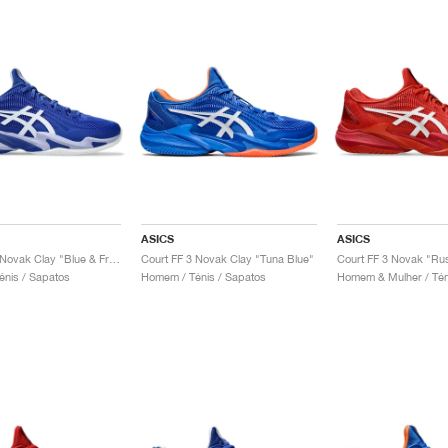
ASICS
ASICS
Court FF 3 Novak Clay "Blue & Fresh Air"
Court FF 3 Novak Clay "Tuna Blue"
Court FF 3 Novak "Rus
nis / Sapatos
Homem / Ténis / Sapatos
Homem & Mulher / Tén