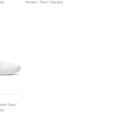
tos
Homem / Ténis / Sapatos
alian Open"
tos