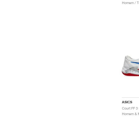
Homem / Té
ASICS
Court FF 3
Homem & Mu