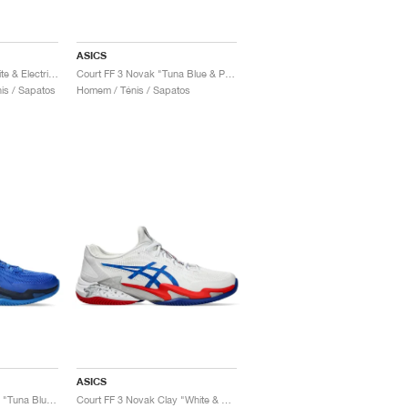
ASICS
Court FF 3 Novak "White & Electric Red"
Court FF 3 Novak "Tuna Blue & Pure Silver"
is / Sapatos
Homem / Ténis / Sapatos
ASICS
Court FF 3 Novak Clay "Tuna Blue & Pure Silver"
Court FF 3 Novak Clay "White & Blue"