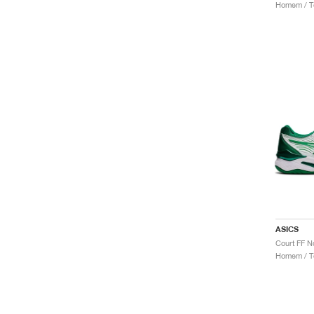
Homem / Té
ASICS
Court FF N
Homem / Té