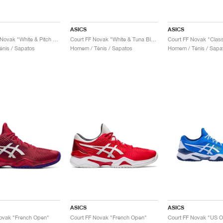
ASICS
ASICS
Court FF 3 Novak "White & Pitch Green"
Court FF Novak "White & Tuna Blue"
nis / Sapatos
Homem / Ténis / Sapatos
Homem / Ténis / Sapa
ASICS
ASICS
ovak "French Open"
Court FF Novak "French Open"
Court FF Novak "US 