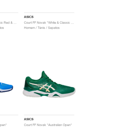
ASICS
Court FF Novak "Classic Red & White"
Court FF Novak "White & Classic Red"
tos
Homem / Ténis / Sapatos
ASICS
Open"
Court FF Novak "Australian Open"