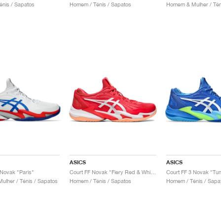
nis / Sapatos
Homem / Ténis / Sapatos
Homem & Mulher / Tén
ASICS
ASICS
 Novak "Paris"
Court FF Novak "Fiery Red & White"
Court FF 3 Novak "Tun
lher / Ténis / Sapatos
Homem / Ténis / Sapatos
Homem / Ténis / Sapa