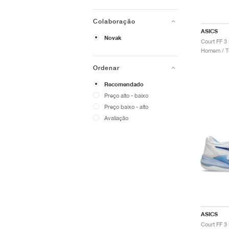
Colaboração
ASICS
Novak
Homem / Té
Ordenar
Recomendado
Preço alto - baixo
Preço baixo - alto
Avaliação
ASICS