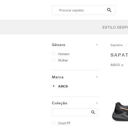
search-
btn
ESTILO DESP
Gênero
Sapatos
Homem
SAPA
Mulher
ASICS
Marca
ASICS
Coleção
Search
Court FF