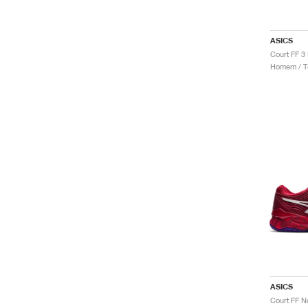
ASICS
Homem / Té
ASICS
Court FF N