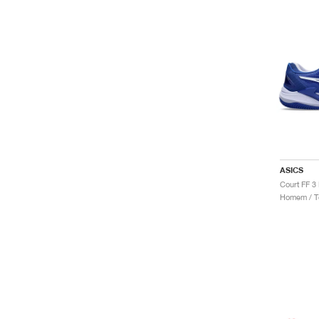
ASICS
Homem / Té