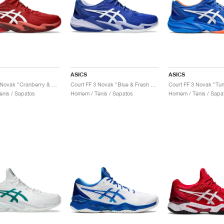
ASICS
ASICS
Court FF 3 Novak "Cranberry & White"
Court FF 3 Novak "Blue & Fresh Air"
Court FF 3 Novak "Tun
nis / Sapatos
Homem / Ténis / Sapatos
Homem / Ténis / Sapa