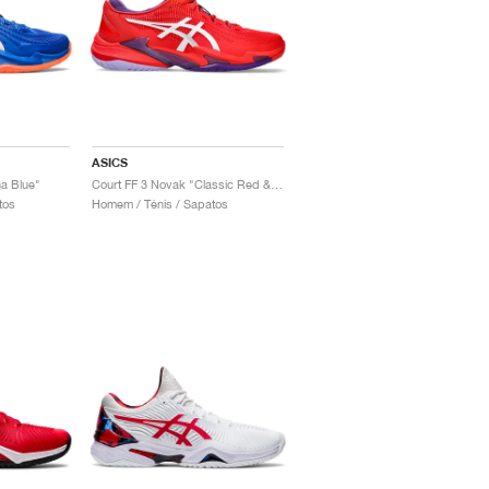
ASICS
a Blue"
Court FF 3 Novak "Classic Red & White"
tos
Homem / Ténis / Sapatos