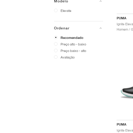
Modelo
Elevate
PUMA
Ignite Elev
Ordenar
Homem / Go
Recomendado
Preço alto - baixo
Preço baixo - alto
Avaliação
PUMA