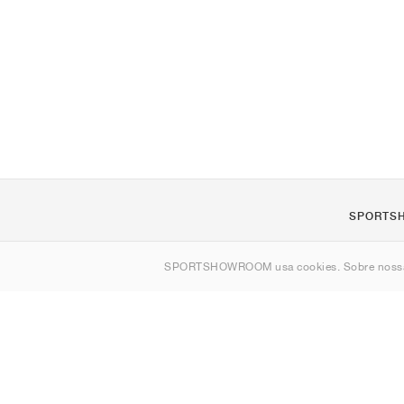
SPORTS
Sobre nós
SPORTSHOWROOM usa cookies. Sobre nos
Contato
Sitemap