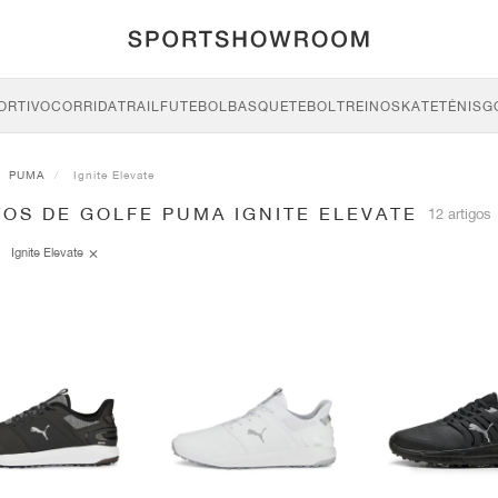
ORTIVO
CORRIDA
TRAIL
FUTEBOL
BASQUETEBOL
TREINO
SKATE
TÉNIS
G
PUMA
Ignite Elevate
OS DE GOLFE PUMA IGNITE ELEVATE
12 artigos
Ignite Elevate