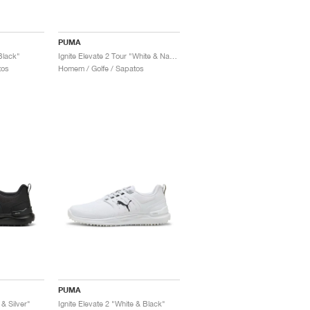
PUMA
Black"
Ignite Elevate 2 Tour "White & Navy"
tos
Homem / Golfe / Sapatos
PUMA
 & Silver"
Ignite Elevate 2 "White & Black"