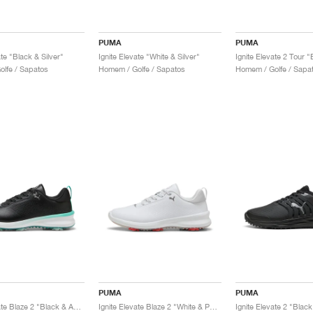
PUMA
PUMA
ate "Black & Silver"
Ignite Elevate "White & Silver"
Ignite Elevate 2 Tour "
lfe / Sapatos
Homem / Golfe / Sapatos
Homem / Golfe / Sapa
PUMA
PUMA
Ignite Elevate Blaze 2 "Black & Aquatic"
Ignite Elevate Blaze 2 "White & Peach Frost"
Ignite Elevate 2 "Black