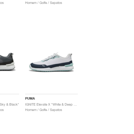
tos
Homem / Golfe / Sapatos
PUMA
e Sky & Black"
IGNITE Elevate X "White & Deep Navy"
tos
Homem / Golfe / Sapatos