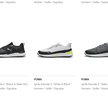
lfe / Sapatos
Mulher / Golfe / Sapatos
Homem / Golfe / Sapa
PUMA
PUMA
ate 2 "Black & Slate Sky"
Ignite Elevate X "White & Black"
Ignite Elevate X "Slat
lfe / Sapatos
Homem / Golfe / Sapatos
Homem / Golfe / Sapa