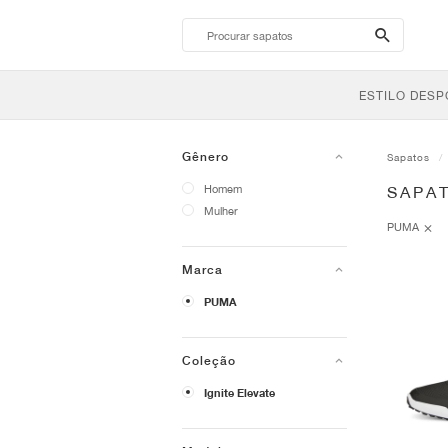
search-
btn
ESTILO DESP
Gênero
Sapatos
Homem
SAPAT
Mulher
PUMA
Marca
PUMA
Coleção
Ignite Elevate