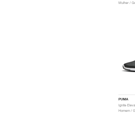
Mulher / Go
PUMA
Ignite Elev
Homem / Go