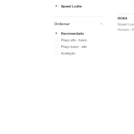
Speed Loafer
HOKA
Ordenar
Speed Loaf
Recomendado
Preço alto - baixo
Preço baixo - alto
Avaliação