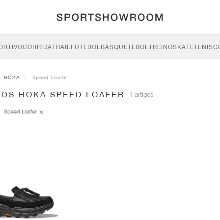
ORTIVO
CORRIDA
TRAIL
FUTEBOL
BASQUETEBOL
TREINO
SKATE
TÉNIS
G
HOKA
Speed Loafer
TOS HOKA SPEED LOAFER
1 artigos
Speed Loafer