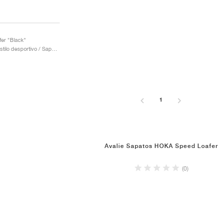
er "Black"
Homem / Estilo desportivo / Sapatos
1
Avalie Sapatos HOKA Speed Loafer
(0)