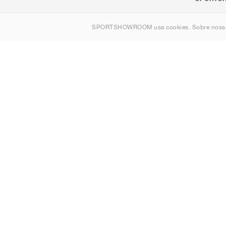
Sobre nós
SPORTSHOWROOM usa cookies. Sobre nos
Contato
Sitemap
Portugal