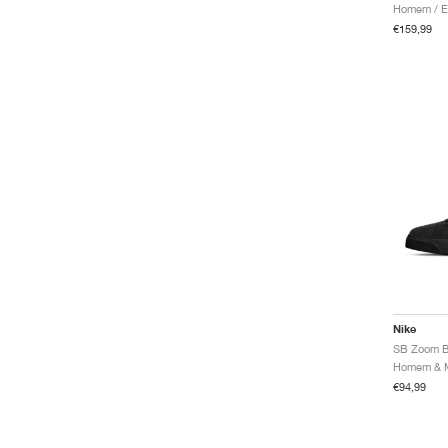
Ja
€159,99
Javelin
KD
Kiger
Killshot 2
Kobe
LeBron
Maxfly
Rival Waffle
SB Nyjah
SB P-Rod
SB Pogo
Sabrina
Spiridon
Structure
Nike
Superfly Elite
Trout
€94,99
ACG Ultrafly
Vapor
Vaporfly