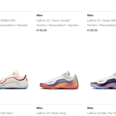
Nike
Nike
 "WNBA 30th"
LeBron 23 "Honor Society"
LeBron 23 "Green Wit
asquetebol / Sapatos
Homem / Basquetebol / Sapatos
€199,99
€199,99
Nike
Nike
"Old Glory"
LeBron 23 "Motor King"
LeBron 23 Elite "For t