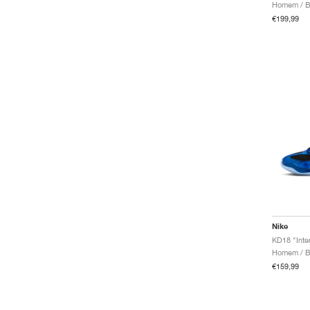
Homem / B
€199,99
Nike
KD18 "Inter
Homem / B
€159,99