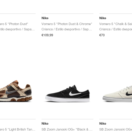
Nike
Nike
ro 5 "Photon Dust"
Vomero 5 "Photon Dust & Chrome"
Vomero 5 "Chalk & Sai
Mulher / Estilo desportivo / Sapatos
Crianca / Estilo desportivo / Sapatos
€109,99
€70
Nike
Nike
Zoom Vomero 5 "Light British Tan & Dark Smoke Grey"
SB Zoom Janoski OG+ "Black & White"