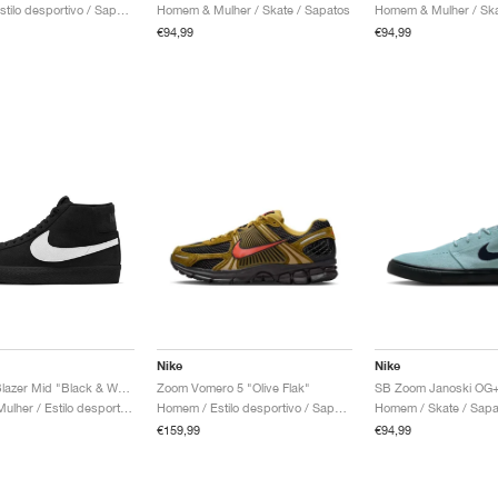
Homem / Estilo desportivo / Sapatos
Homem & Mulher / Skate / Sapatos
Homem & Mulher / Ska
€94,99
€94,99
Nike
Nike
SB Zoom Blazer Mid "Black & White"
Zoom Vomero 5 "Olive Flak"
Homem & Mulher / Estilo desportivo / Sapatos
Homem / Estilo desportivo / Sapatos
Homem / Skate / Sapa
€159,99
€94,99