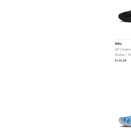
Nike
GP Challen
Mulher / T
€149,99