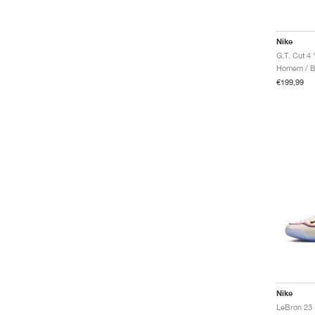
Nike
G.T. Cut 4
Homem / B
€199,99
Nike
LeBron 23 