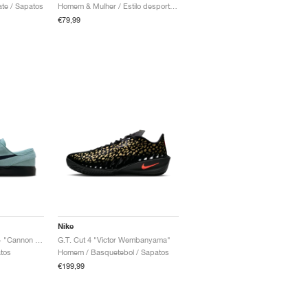
te / Sapatos
Homem & Mulher / Estilo desportivo / Sapatos
€79,99
Nike
SB Zoom Janoski OG+ "Cannon & Black"
G.T. Cut 4 "Victor Wembanyama"
tos
Homem / Basquetebol / Sapatos
€199,99