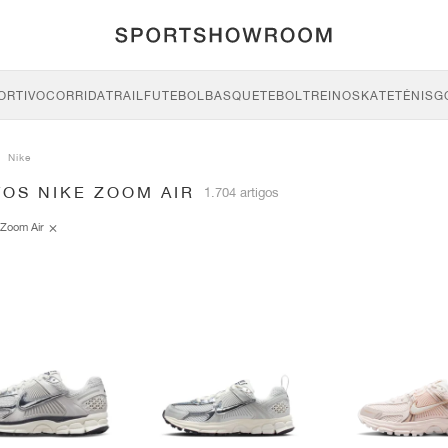
ORTIVO
CORRIDA
TRAIL
FUTEBOL
BASQUETEBOL
TREINO
SKATE
TÉNIS
G
Nike
OS NIKE ZOOM AIR
1.704 artigos
Zoom Air