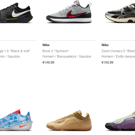
Nike
Nike
ge 1.5 "Black & Volt"
Book 2 "Spiridon"
énis / Sapatos
Homem / Basquetebol / Sapatos
€149,99
€159,99