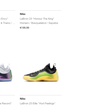
Nike
h Envy"
LeBron 23 "Honour The King"
Homem / Basquetebol & Treino / Sapatos
Homem / Basquetebol / Sapatos
€199,99
Nike
he Record"
LeBron 23 Elite "Hurt Feelings"