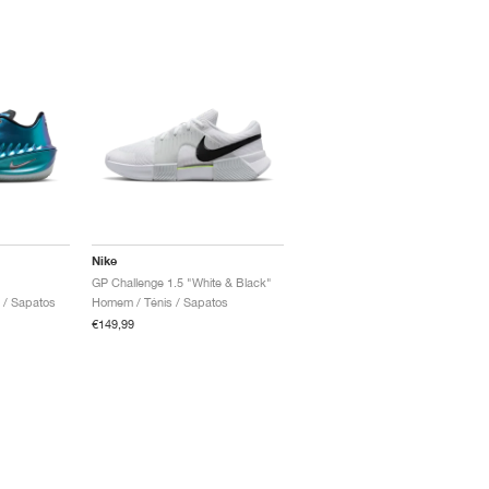
Nike
GP Challenge 1.5 "White & Black"
 / Sapatos
Homem / Ténis / Sapatos
€149,99