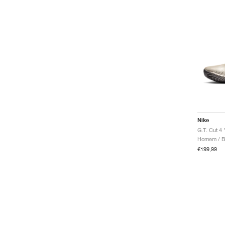
Victory
Victory Tour
Vomero 5
Vomero Roam
Zoom Fly
Air Humara
Blazer
Janoski
Mercurial
Pegasus
Nike
G.T. Cut 4 
Homem / B
€199,99