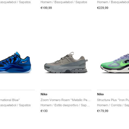
asquetebol / Sapatos
Homem / Basquetebol / Sapatos
Homem / Basquetebol
€199,99
€229,99
Nike
Nike
national Blue"
Zoom Vomero Roam "Metallic Pewter & Cool Grey"
asquetebol / Sapatos
Homem / Estilo desportivo / Sapatos
Homem / Corrida / Sa
€130
€179,99