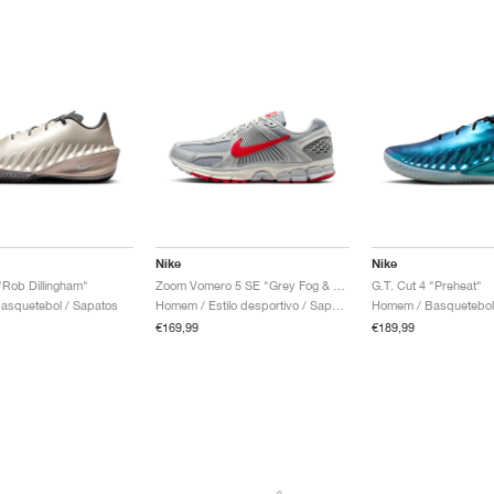
Nike
Nike
"Rob Dillingham"
Zoom Vomero 5 SE "Grey Fog & University Red"
G.T. Cut 4 "Preheat"
asquetebol / Sapatos
Homem / Estilo desportivo / Sapatos
Homem / Basquetebol
€169,99
€189,99