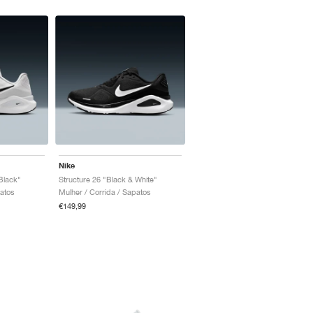
Nike
Black"
Structure 26 "Black & White"
patos
Mulher / Corrida / Sapatos
€149,99