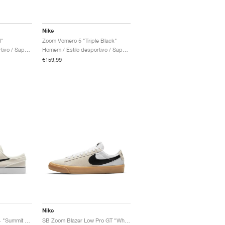
Nike
l"
Zoom Vomero 5 "Triple Black"
Crianca / Estilo desportivo / Sapatos
Homem / Estilo desportivo / Sapatos
€159,99
Nike
SB Zoom Janoski OG+ "Summit White & Black"
SB Zoom Blazer Low Pro GT "White Gum"