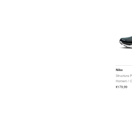
Nike
Structure P
Homem / Co
€179,99