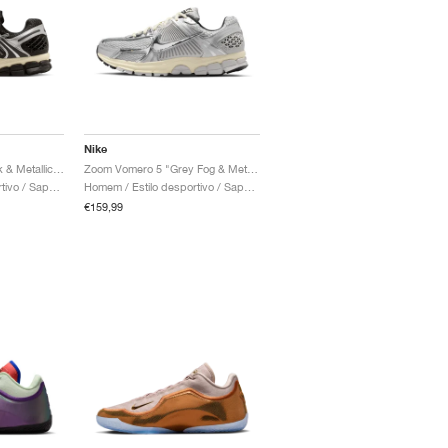
Nike
Zoom Vomero 5 "Black & Metallic Silver"
Zoom Vomero 5 "Grey Fog & Metallic Silver"
Homem / Estilo desportivo / Sapatos
Homem / Estilo desportivo / Sapatos
€159,99