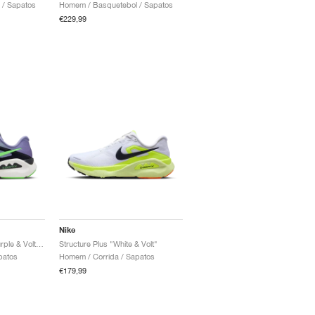
 / Sapatos
Homem / Basquetebol / Sapatos
€229,99
Nike
Structure Plus "Iron Purple & Voltage Green"
Structure Plus "White & Volt"
patos
Homem / Corrida / Sapatos
€179,99