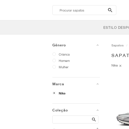
search-
btn
ESTILO DESP
Gênero
Sapatos
Crianca
SAPAT
Homem
Nike
Mulher
Marca
Nike
Coleção
Search