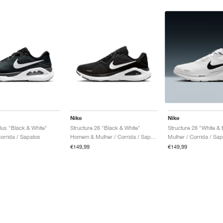
Nike
Nike
lus "Black & White"
Structure 26 "Black & White"
Structure 26 "White & 
rrida / Sapatos
Homem & Mulher / Corrida / Sapatos
Mulher / Corrida / Sa
€149,99
€149,99