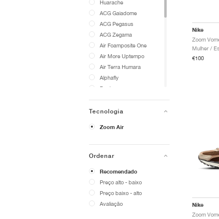
Huarache
ACG Gaiadome
ACG Pegasus
Nike
ACG Zegama
Zoom Vome
Air Foamposite One
Air More Uptempo
€100
Air Terra Humara
Alphafly
Book
Diamond
Dragonfly
Tecnologia
Dunk
Zoom Air
GT Cut
GT Hustle
GT Jump
Ordenar
GP Challenge
Recomendado
Giannis
Preço alto - baixo
HyperAce
Preço baixo - alto
HyperSet
Avaliação
Nike
Infinity Tour
Invincible