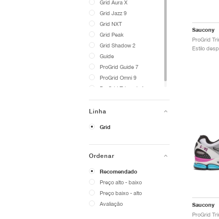
Grid Aura X
Grid Jazz 9
Grid NXT
Saucony
Grid Peak
Grid Shadow 2
Estilo desp
Guide
ProGrid Guide 7
ProGrid Omni 9
ProGrid Triumph 4
Linha
Grid
Ordenar
Recomendado
Preço alto - baixo
Preço baixo - alto
Avaliação
Saucony