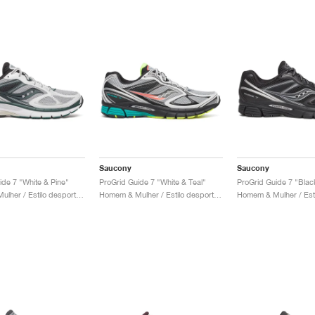
Saucony
Saucony
ide 7 "White & Pine"
ProGrid Guide 7 "White & Teal"
ProGrid Guide 7 "Black
Homem & Mulher / Estilo desportivo / Sapatos
Homem & Mulher / Estilo desportivo / Sapatos