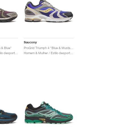
Saucony
 & Blue"
ProGrid Triumph 4 "Blue & Mustard"
Homem & Mulher / Estilo desportivo / Sapatos
Homem & Mulher / Estilo desportivo / Sapatos