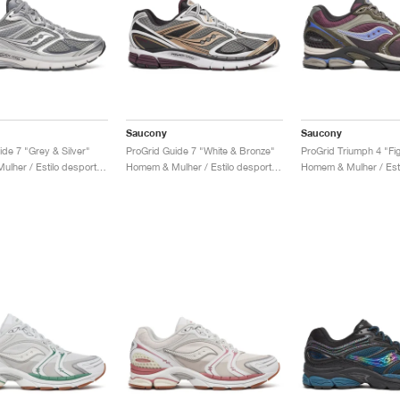
Saucony
Saucony
ide 7 "Grey & Silver"
ProGrid Guide 7 "White & Bronze"
ProGrid Triumph 4 "Fig
Homem & Mulher / Estilo desportivo / Sapatos
Homem & Mulher / Estilo desportivo / Sapatos