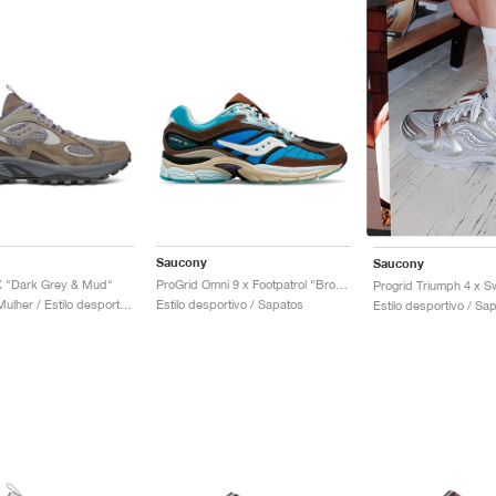
Saucony
Saucony
X "Dark Grey & Mud"
ProGrid Omni 9 x Footpatrol "Brown & Blue"
Homem & Mulher / Estilo desportivo / Sapatos
Estilo desportivo / Sapatos
Estilo desportivo / Sa