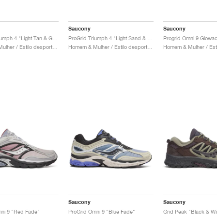
Saucony
Saucony
ProGrid Triumph 4 "Light Tan & Green"
ProGrid Triumph 4 "Light Sand & Rust"
Homem & Mulher / Estilo desportivo / Sapatos
Homem & Mulher / Estilo desportivo / Sapatos
Saucony
Saucony
ni 9 "Red Fade"
ProGrid Omni 9 "Blue Fade"
Grid Peak "Black & Wi