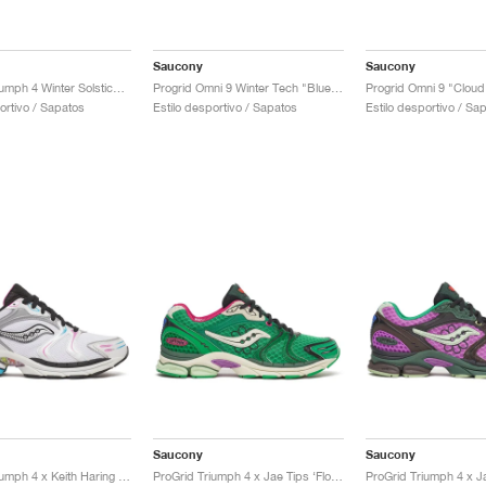
Saucony
Saucony
ProGrid Triumph 4 Winter Solstice "Navy & Holographic"
Progrid Omni 9 Winter Tech "Blue & Brass"
Progrid Omni 9 "Cloud 
ortivo / Sapatos
Estilo desportivo / Sapatos
Estilo desportivo / Sa
Saucony
Saucony
ProGrid Triumph 4 x Keith Haring "Love"
ProGrid Triumph 4 x Jae Tips ‘Flowers Grow Uptown’ "Fern"