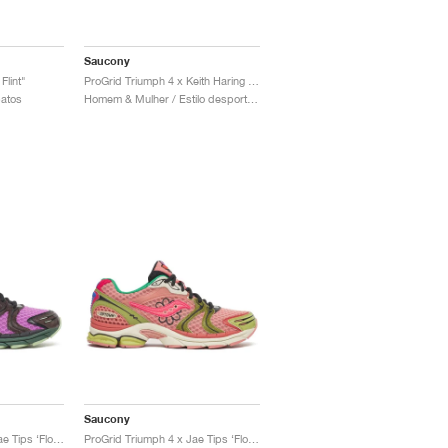
Saucony
Flint"
ProGrid Triumph 4 x Keith Haring "NYC Marathon"
patos
Homem & Mulher / Estilo desportivo / Sapatos
Saucony
ProGrid Triumph 4 x Jae Tips ‘Flowers Grow Uptown’ "Violet & Earth"
ProGrid Triumph 4 x Jae Tips ‘Flowers Grow Uptown’ "Peach & Leaf"