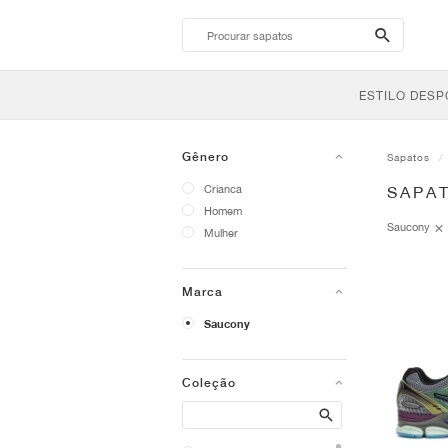
search-
btn
ESTILO DESP
Gênero
Sapatos
Crianca
SAPA
Homem
Saucony
Mulher
Marca
Saucony
Coleção
Search