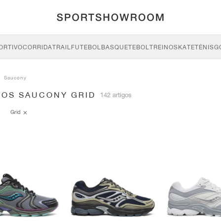
ORTIVO
CORRIDA
TRAIL
FUTEBOL
BASQUETEBOL
TREINO
SKATE
TÉNIS
G
Saucony
TOS SAUCONY GRID
142 artigos
Grid