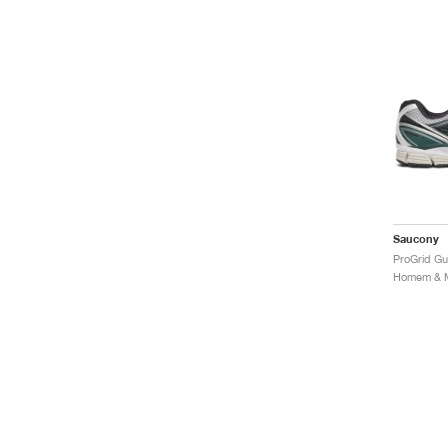
Saucony
ProGrid Gu