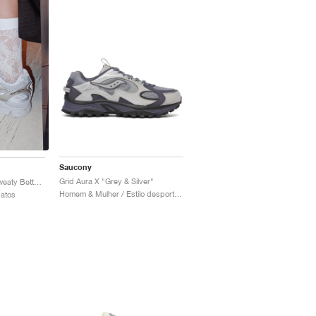
Saucony
Grid Aura X "Grey & Silver"
Progrid Triumph 4 x Sweaty Betty "Silver & White"
Homem & Mulher / Estilo desportivo / Sapatos
patos