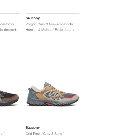
Saucony
Progrid Omni 9 Glowaconstrictor "Black"
Progrid Omni 9 Glowaconstrictor "Green"
Homem & Mulher / Estilo desportivo / Sapatos
Homem & Mulher / Estilo desportivo / Sapatos
Saucony
ne"
Grid Peak "Grey & Sand"