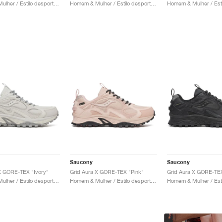
Homem & Mulher / Estilo desportivo / Sapatos
Homem & Mulher / Estilo desportivo / Sapatos
Saucony
Saucony
X GORE-TEX "Ivory"
Grid Aura X GORE-TEX "Pink"
Grid Aura X GORE-TEX
Homem & Mulher / Estilo desportivo / Sapatos
Homem & Mulher / Estilo desportivo / Sapatos