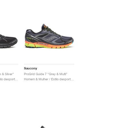
Saucony
 & Silver"
ProGrid Guide 7 "Grey & Multi"
Homem & Mulher / Estilo desportivo / Sapatos
Homem & Mulher / Estilo desportivo / Sapatos