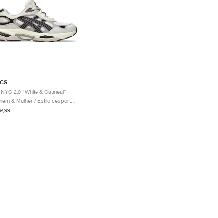
ICS
-NYC 2.0 "White & Oatmeal"
Homem & Mulher / Estilo desportivo / Sapatos
9,99