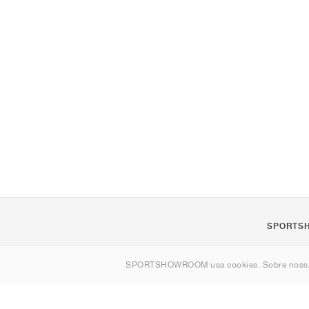
SPORTS
Sobre nós
SPORTSHOWROOM usa cookies. Sobre nos
Contato
Sitemap