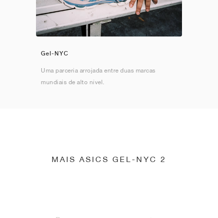
Gel-NYC
Uma parceria arrojada entre duas marcas
mundiais de alto nível.
MAIS ASICS GEL-NYC 2