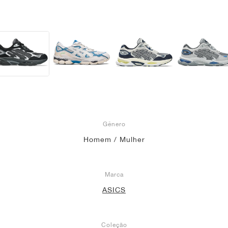
Gênero
Homem / Mulher
Marca
ASICS
Coleção