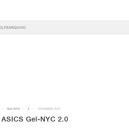
OLFE
ARQUIVO
Gel-NYC
2
1203A895-022
s ASICS Gel-NYC 2.0