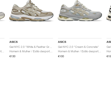
ASICS
ASICS
AS
Gel-NYC 2.0 "White & Feather Grey"
Gel-NYC 2.0 "Cream & Concrete"
Gel
Homem & Mulher / Estilo desportivo / Sapatos
Homem & Mulher / Estilo desportivo / Sapatos
Homem & Mulher / Estilo desportivo / Sapatos
€130
€100
€15