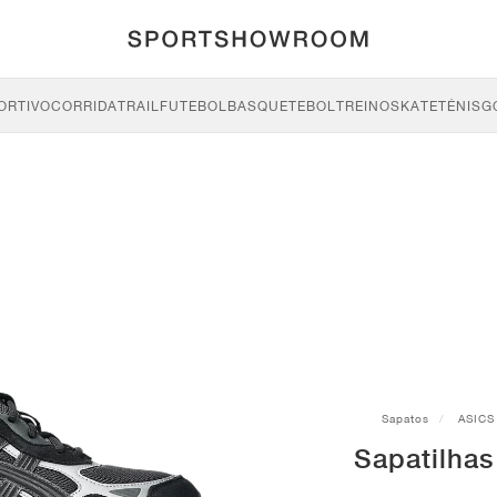
ORTIVO
CORRIDA
TRAIL
FUTEBOL
BASQUETEBOL
TREINO
SKATE
TÉNIS
G
Sapatos
ASICS
Sapatilha