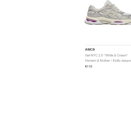
ASICS
Gel-NYC 2.0 "White & Cream"
€110