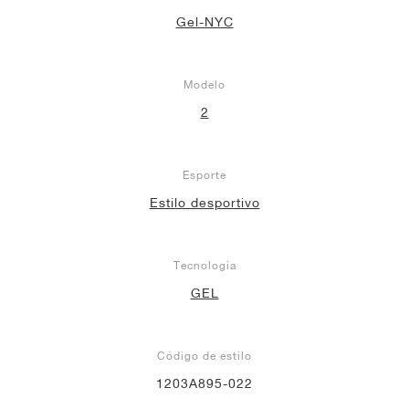
Gel-NYC
Modelo
2
Esporte
Estilo desportivo
Tecnologia
GEL
Código de estilo
1203A895-022