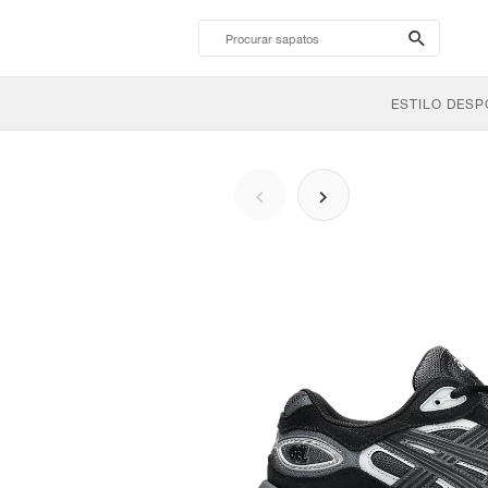
search-
btn
ESTILO DESP