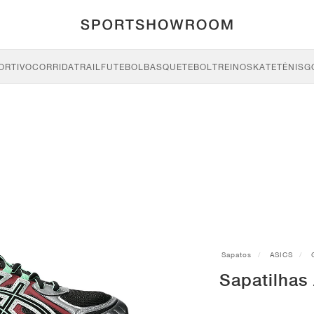
ORTIVO
CORRIDA
TRAIL
FUTEBOL
BASQUETEBOL
TREINO
SKATE
TÉNIS
G
Sapatos
ASICS
Sapatilhas