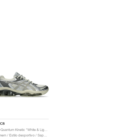
ICS
Gel-Quantum Kinetic "White & Light Dust"
Homem / Estilo desportivo / Sapatos