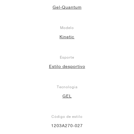
Gel-Quantum
Modelo
Kinetic
Esporte
Estilo desportivo
Tecnologia
GEL
Código de estilo
1203A270-027