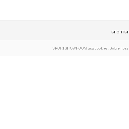
SPORTS
Sobre nós
SPORTSHOWROOM usa cookies. Sobre nos
Contato
Sitemap