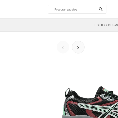
search-
btn
ESTILO DESP