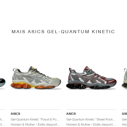
MAIS ASICS GEL-QUANTUM KINETIC
ASICS
ASICS
AS
Gel-Quantum Kinetic "Gravel & Black"
Gel-Quantum Kinetic "Fossil & Pure Silver"
Gel-Quantum Kinetic "Sheet Rock & Dark Cherry"
Homem & Mulher / Estilo desportivo / Sapatos
Homem & Mulher / Estilo desportivo / Sapatos
Homem & Mulher / Estilo desportivo / Sapatos