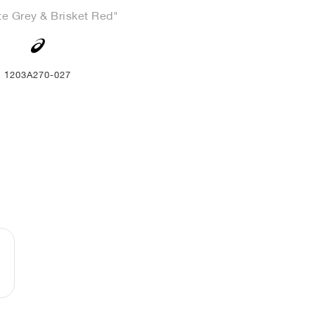
te Grey & Brisket Red"
1203A270-027