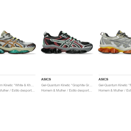
ASICS
ASICS
Gel-Quantum Kinetic "White & Khaki"
Gel-Quantum Kinetic "Graphite Grey & Brisket Red"
Homem & Mulher / Estilo desportivo / Sapatos
Homem & Mulher / Estilo desportivo / Sapatos