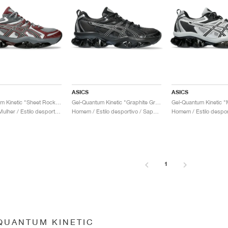
ASICS
ASICS
Gel-Quantum Kinetic "Sheet Rock & Dark Cherry"
Gel-Quantum Kinetic "Graphite Grey & Black"
Homem & Mulher / Estilo desportivo / Sapatos
Homem / Estilo desportivo / Sapatos
1
QUANTUM KINETIC