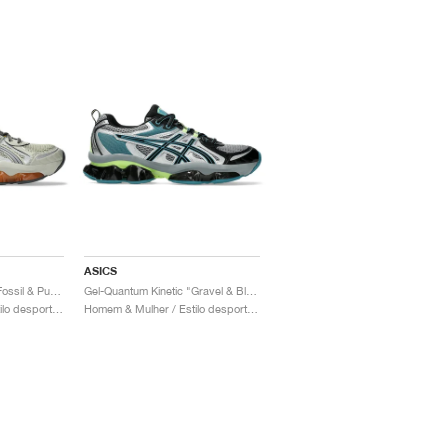
ASICS
Gel-Quantum Kinetic "Fossil & Pure Silver"
Gel-Quantum Kinetic "Gravel & Black"
Homem & Mulher / Estilo desportivo / Sapatos
Homem & Mulher / Estilo desportivo / Sapatos