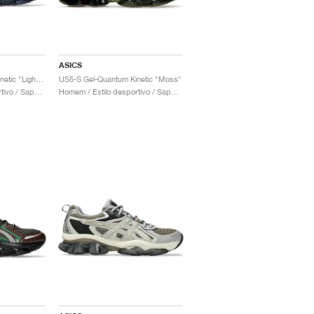
ASICS
US5-S Gel-Quantum Kinetic "Light Indigo"
US5-S Gel-Quantum Kinetic "Moss"
Homem / Estilo desportivo / Sapatos
Homem / Estilo desportivo / Sapatos