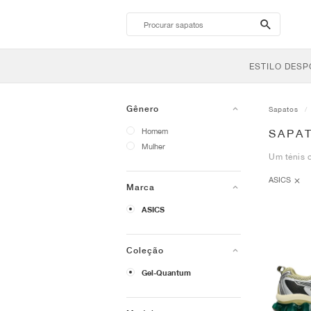
search-
btn
ESTILO DESP
Gênero
Sapatos
Homem
SAPA
Mulher
Um ténis d
ASICS
Marca
ASICS
Coleção
Gel-Quantum