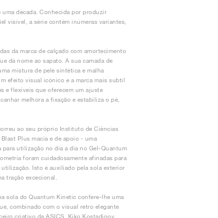
e uma década. Conhecida por produzir
 visível, a série contém inúmeras variantes,
adas da marca de calçado com amortecimento
 que dá nome ao sapato. A sua camada de
uma mistura de pele sintética e malha
 efeito visual icónico e a marca mais subtil
es e flexíveis que oferecem um ajuste
canhar melhora a fixação e estabiliza o pé,
rreu ao seu próprio Instituto de Ciências
Blast Plus macia e de apoio - uma
a para utilização no dia a dia no Gel-Quantum
geometria foram cuidadosamente afinadas para
ilização. Isto é auxiliado pela sola exterior
a tração excecional.
l na sola do Quantum Kinetic confere-lhe uma
que, combinado com o visual retro elegante
ceiro criativo da ASICS, Kiko Kostadinov,