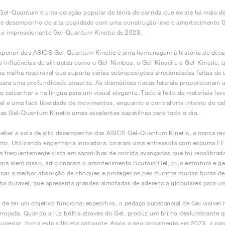
el-Quantum é uma coleção popular de ténis de corrida que existe há mais d
e desempenho de alta qualidade com uma construção leve e amortecimento Gel
 o impressionante Gel-Quantum Kinetic de 2023.
superior dos ASICS Gel-Quantum Kinetic é uma homenagem à história de déc
o influências de silhuetas como o Gel-Nimbus, o Gel-Kinsei e o Gel-Kinetic,
a malha respirável que suporta várias sobreposições arredondadas feitas de 
para uma profundidade atraente. As dramáticas riscas laterais proporcionam um
o calcanhar e na língua para um visual elegante. Tudo é feito de materiais lev
el e uma fácil liberdade de movimentos, enquanto o contraforte interno do cal
as Gel-Quantum Kinetic umas excelentes sapatilhas para todo o dia.
eber a sola de alto desempenho das ASICS Gel-Quantum Kinetic, a marca reco
to. Utilizando engenharia inovadora, criaram uma entressola com espuma FF 
a frequentemente vista em sapatilhas de corrida avançadas que foi recalibrad
Para além disso, adicionaram o amortecimento Scutoid Gel, cuja estrutura e 
nar a melhor absorção de choques e proteger os pés durante muitas horas de ut
ha durável, que apresenta grandes almofadas de aderência globulares para um
 de ter um objetivo funcional específico, o pedaço substancial de Gel visíve
arrojada. Quando a luz brilha através do Gel, produz um brilho deslumbrante 
superior, torna esta silhueta cativante. Após o seu lançamento em 2023, o par