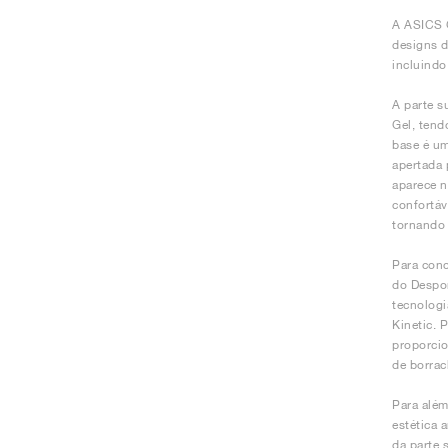
A ASICS G
designs d
incluindo
A parte 
Gel, tend
base é um
apertada 
aparece n
confortáv
tornando 
Para conc
do Despor
tecnologi
Kinetic. 
proporcio
de borrac
Para além
estética 
da parte 