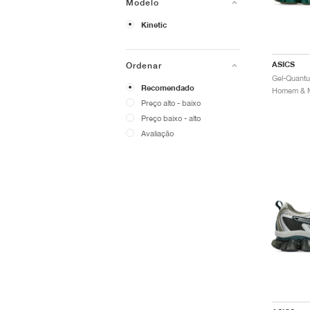
Modelo
Kinetic
ASICS
Ordenar
Recomendado
Preço alto - baixo
Preço baixo - alto
Avaliação