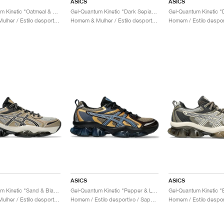
ASICS
ASICS
Gel-Quantum Kinetic "Oatmeal & Dark Taupe"
Gel-Quantum Kinetic "Dark Sepia & Black"
Homem & Mulher / Estilo desportivo / Sapatos
Homem & Mulher / Estilo desportivo / Sapatos
ASICS
ASICS
Gel-Quantum Kinetic "Sand & Black"
Gel-Quantum Kinetic "Pepper & Light Indigo"
Homem & Mulher / Estilo desportivo / Sapatos
Homem / Estilo desportivo / Sapatos