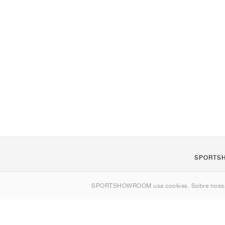
SPORTS
Sobre nós
SPORTSHOWROOM usa cookies. Sobre nos
Contato
Sitemap