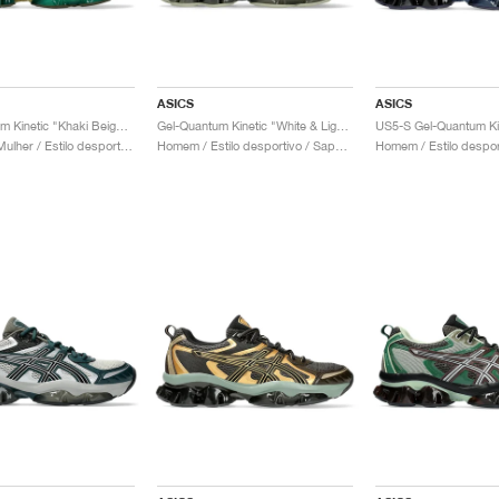
ASICS
ASICS
Gel-Quantum Kinetic "Khaki Beige & Pure Silver"
Gel-Quantum Kinetic "White & Light Dust"
Homem & Mulher / Estilo desportivo / Sapatos
Homem / Estilo desportivo / Sapatos