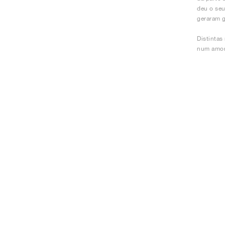
deu o seu
geraram 
Distintas
num amort