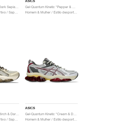
ASICS
Gel-Quantum Kinetic "Dark Sepia & Shamrock"
Gel-Quantum Kinetic "Pepper & Cement Grey"
Homem / Estilo desportivo / Sapatos
Homem & Mulher / Estilo desportivo / Sapatos
ASICS
Gel-Quantum Kinetic "Birch & Dark Taupe"
Gel-Quantum Kinetic "Cream & Dried Berry"
Homem / Estilo desportivo / Sapatos
Homem & Mulher / Estilo desportivo / Sapatos