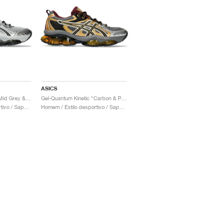
ASICS
Gel-Quantum Kinetic "Mid Grey & Pure Silver"
Gel-Quantum Kinetic "Carbon & Pure Gold"
Homem / Estilo desportivo / Sapatos
Homem / Estilo desportivo / Sapatos