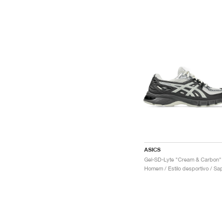
ASICS
Gel-SD-Lyte "Cream & Carbon"