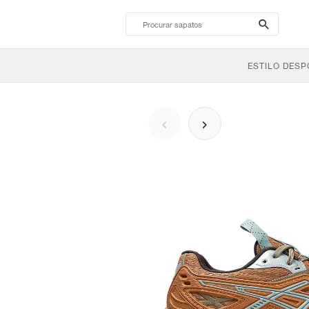
search-
btn
ESTILO DESP