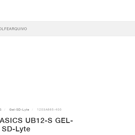
OLFE
ARQUIVO
S
Gel-SD-Lyte
1203A665-400
 ASICS UB12-S GEL-
SD-Lyte