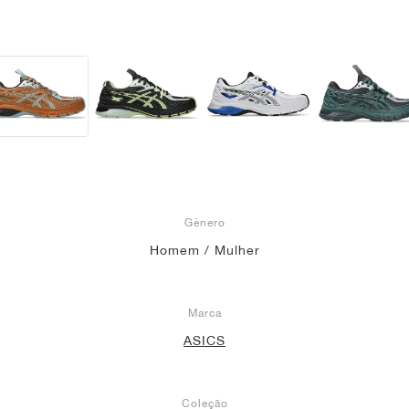
Gênero
Homem / Mulher
Marca
ASICS
Coleção