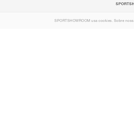
SPORTS
Sobre nós
SPORTSHOWROOM usa cookies. Sobre nos
Contato
Sitemap