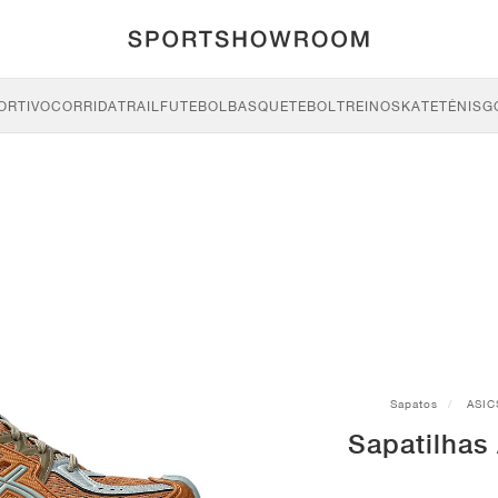
ORTIVO
CORRIDA
TRAIL
FUTEBOL
BASQUETEBOL
TREINO
SKATE
TÉNIS
G
Sapatos
ASIC
Sapatilhas