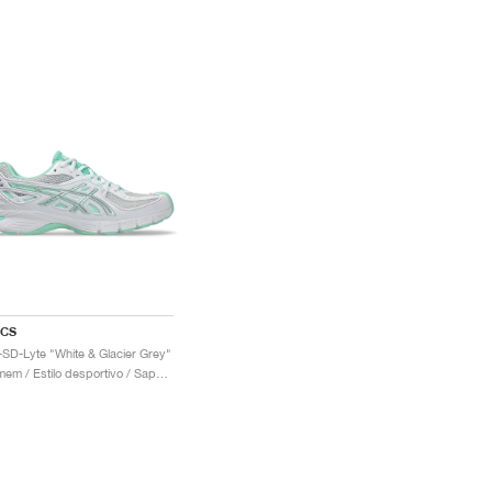
ICS
-SD-Lyte "White & Glacier Grey"
Homem / Estilo desportivo / Sapatos