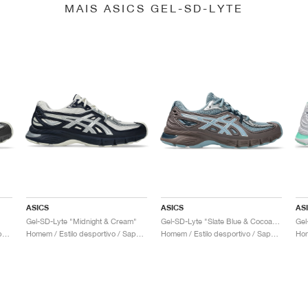
MAIS ASICS GEL-SD-LYTE
ASICS
ASICS
AS
Gel-SD-Lyte "Midnight & Cream"
Gel-SD-Lyte "Slate Blue & Cocoa Powder"
Gel
Homem / Estilo desportivo / Sapatos
Homem / Estilo desportivo / Sapatos
Homem / Estilo desportivo / Sapatos