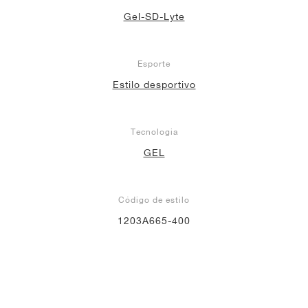
Gel-SD-Lyte
Esporte
Estilo desportivo
Tecnologia
GEL
Código de estilo
1203A665-400