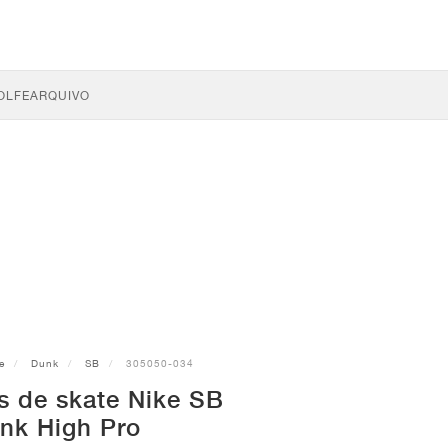
OLFE
ARQUIVO
e
Dunk
SB
305050-034
s de skate Nike SB
nk High Pro