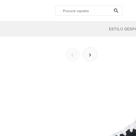
search-
btn
ESTILO DESP