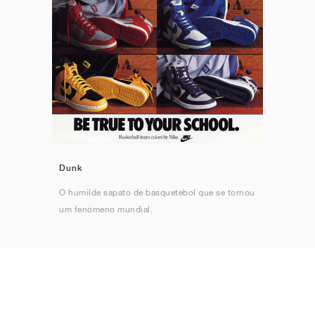
Dunk
O humilde sapato de basquetebol que se tornou
um fenómeno mundial.