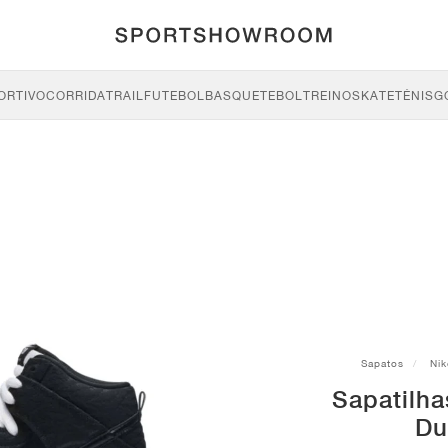
ORTIVO
CORRIDA
TRAIL
FUTEBOL
BASQUETEBOL
TREINO
SKATE
TÉNIS
G
Sapatos
Nik
Sapatilha
Du