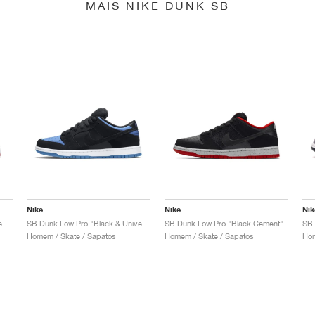
MAIS NIKE DUNK SB
Nike
Nike
Nik
SB Dunk Low x Jeff Staple "Pigeon"
SB Dunk Low Pro "Black & University Blue"
SB Dunk Low Pro "Black Cement"
Homem / Skate / Sapatos
Homem / Skate / Sapatos
Hom