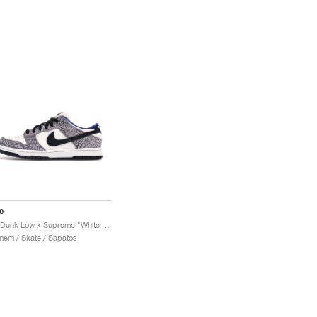
e
SB Dunk Low x Supreme "White Cement"
em / Skate / Sapatos