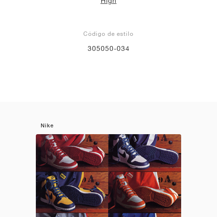
High
Código de estilo
305050-034
Nike