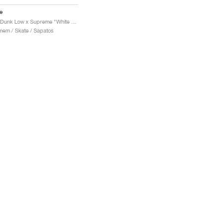
e
SB Dunk Low x Supreme "White Cement"
em / Skate / Sapatos