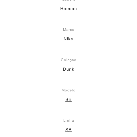
Homem
Marca
Nike
Coleção
Dunk
Modelo
SB
Linha
SB