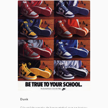
Dunk
O humilde sapato de basquetebol que se tornou