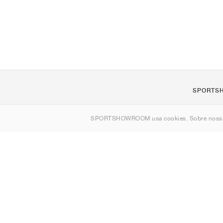
SPORTS
Sobre nós
SPORTSHOWROOM usa cookies. Sobre nos
Contato
Sitemap