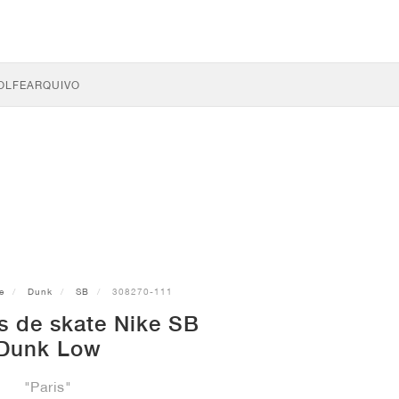
OLFE
ARQUIVO
e
Dunk
SB
308270-111
s de skate Nike SB
Dunk Low
"Paris"