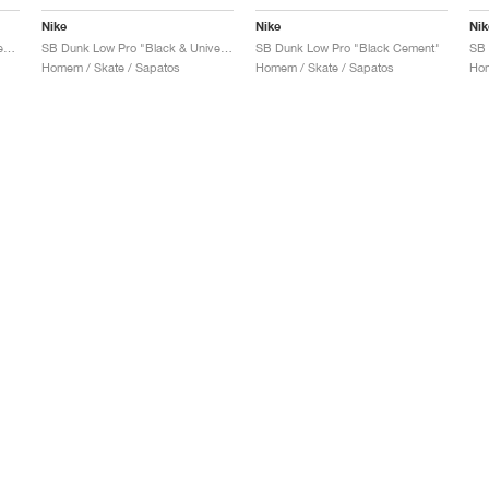
Nike
Nike
Nik
SB Dunk Low x Jeff Staple "Pigeon"
SB Dunk Low Pro "Black & University Blue"
SB Dunk Low Pro "Black Cement"
Homem / Skate / Sapatos
Homem / Skate / Sapatos
Hom