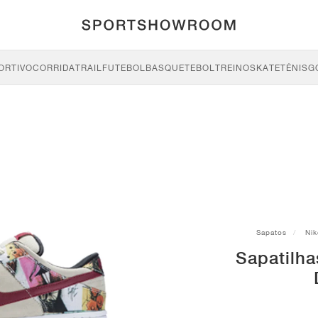
ORTIVO
CORRIDA
TRAIL
FUTEBOL
BASQUETEBOL
TREINO
SKATE
TÉNIS
G
Sapatos
Nik
Sapatilha