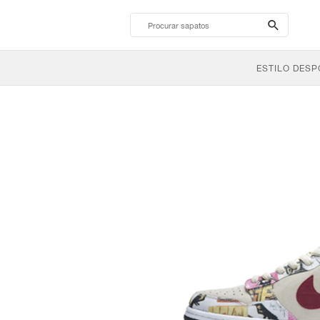
search-
btn
ESTILO DESP