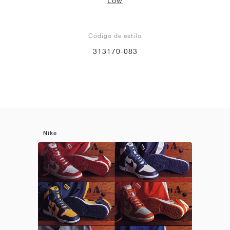
Low
Código de estilo
313170-083
Nike