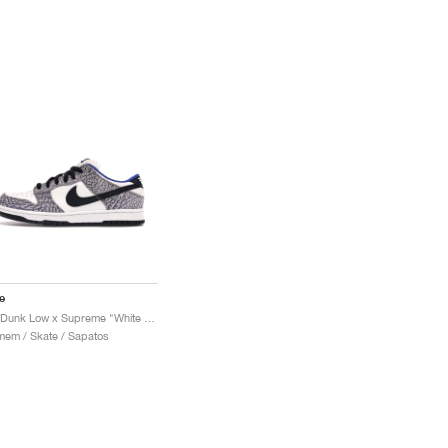
e
SB Dunk Low x Supreme "White Cement"
em / Skate / Sapatos