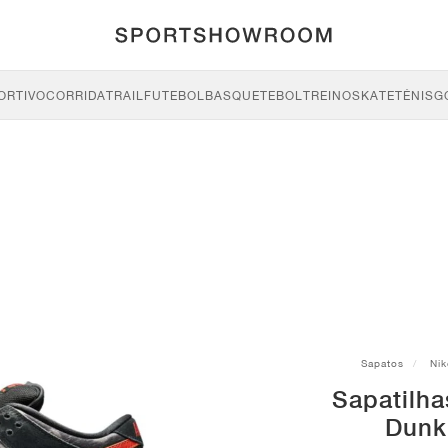
ORTIVO
CORRIDA
TRAIL
FUTEBOL
BASQUETEBOL
TREINO
SKATE
TÉNIS
G
Sapatos
Nik
Sapatilha
Dunk