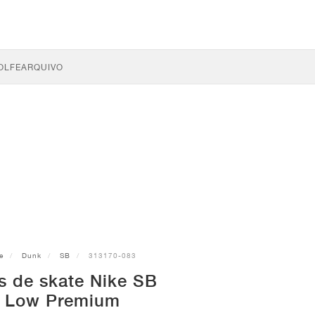
OLFE
ARQUIVO
e
Dunk
SB
313170-083
s de skate Nike SB
 Low Premium