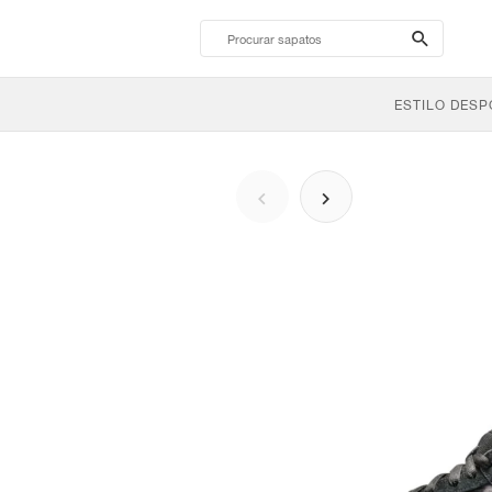
search-
btn
ESTILO DESP