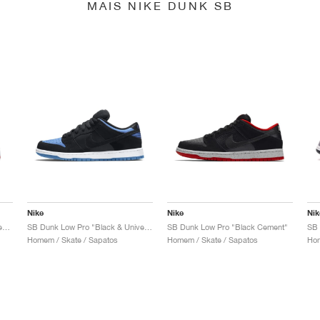
MAIS NIKE DUNK SB
Nike
Nike
Nik
SB Dunk Low x Jeff Staple "Pigeon"
SB Dunk Low Pro "Black & University Blue"
SB Dunk Low Pro "Black Cement"
Homem / Skate / Sapatos
Homem / Skate / Sapatos
Hom