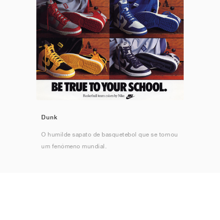
Dunk
O humilde sapato de basquetebol que se tornou
um fenómeno mundial.