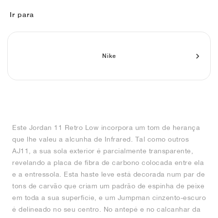
FIELD GENERAL
CRAZE
ADIRACER
MULE
471
GEL-CUMULUS 16
G.T. CUT
FORCE 58
TEKKIRA CUP
508
JORDAN
Ir para
KILLSHOT 2
MOTO 2K
ITALIA
LEGACY 312
ALLERDALE
G.T. FUTURE
PS8
ALOHA SUPER
600
TOTAL 90
PHENOMENA
FORUM
JUMPMAN JACK
2000
VERTEBRAE
808
Nike
AVA ROVER
1000
HAMBURG
204L
AIR MAX 95
933
MIND
860V2
Este Jordan 11 Retro Low incorpora um tom de herança
AIR RIFT
que lhe valeu a alcunha de Infrared. Tal como outros
AJ11, a sua sola exterior é parcialmente transparente,
revelando a placa de fibra de carbono colocada entre ela
e a entressola. Esta haste leve está decorada num par de
tons de carvão que criam um padrão de espinha de peixe
em toda a sua superfície, e um Jumpman cinzento-escuro
é delineado no seu centro. No antepé e no calcanhar da