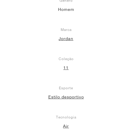
Gênero
Homem
Marca
Jordan
Coleção
11
Esporte
Estilo desportivo
Tecnologia
Air