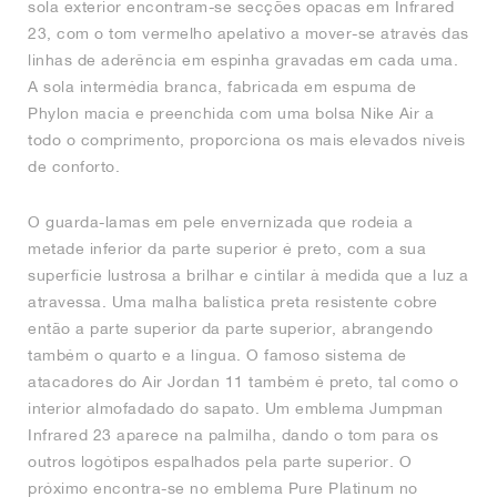
sola exterior encontram-se secções opacas em Infrared
23, com o tom vermelho apelativo a mover-se através das
linhas de aderência em espinha gravadas em cada uma.
A sola intermédia branca, fabricada em espuma de
Phylon macia e preenchida com uma bolsa Nike Air a
todo o comprimento, proporciona os mais elevados níveis
de conforto.
O guarda-lamas em pele envernizada que rodeia a
metade inferior da parte superior é preto, com a sua
superfície lustrosa a brilhar e cintilar à medida que a luz a
atravessa. Uma malha balística preta resistente cobre
então a parte superior da parte superior, abrangendo
também o quarto e a língua. O famoso sistema de
atacadores do Air Jordan 11 também é preto, tal como o
interior almofadado do sapato. Um emblema Jumpman
Infrared 23 aparece na palmilha, dando o tom para os
outros logótipos espalhados pela parte superior. O
próximo encontra-se no emblema Pure Platinum no