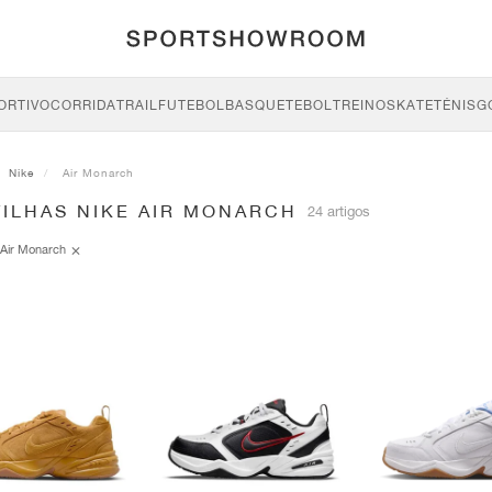
ORTIVO
CORRIDA
TRAIL
FUTEBOL
BASQUETEBOL
TREINO
SKATE
TÉNIS
G
Nike
Air Monarch
TILHAS NIKE AIR MONARCH
24 artigos
Air Monarch