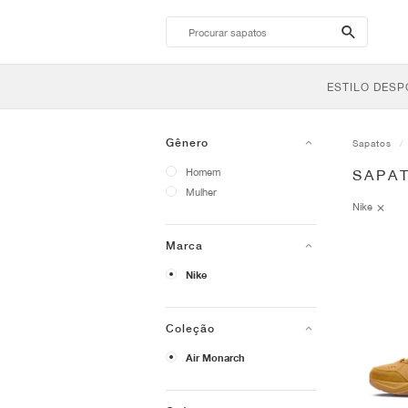
search-
btn
ESTILO DESP
Gênero
Sapatos
Homem
SAPA
Mulher
Nike
Marca
Nike
Coleção
Air Monarch