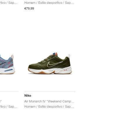
Homem / Estilo desportivo / Sapatos
Homem / Estilo desportivo / Sapatos
€79,99
Nike
m"
Air Monarch IV "Weekend Campout"
Homem / Estilo desportivo / Sapatos
Homem / Estilo desportivo / Sapatos