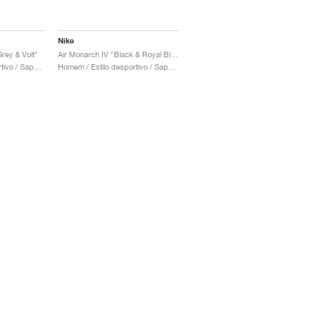
Nike
rey & Volt"
Air Monarch IV "Black & Royal Blue"
Homem / Estilo desportivo / Sapatos
Homem / Estilo desportivo / Sapatos