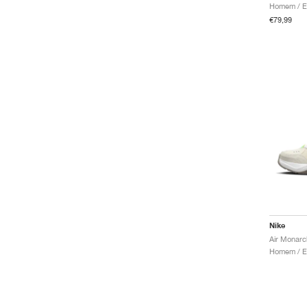
€79,99
Nike