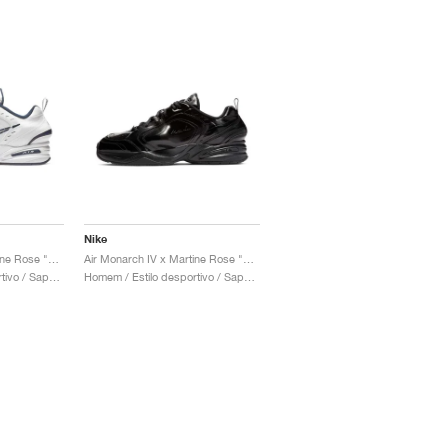
Nike
Air Monarch IV x Martine Rose "White"
Air Monarch IV x Martine Rose "Black"
Homem / Estilo desportivo / Sapatos
Homem / Estilo desportivo / Sapatos