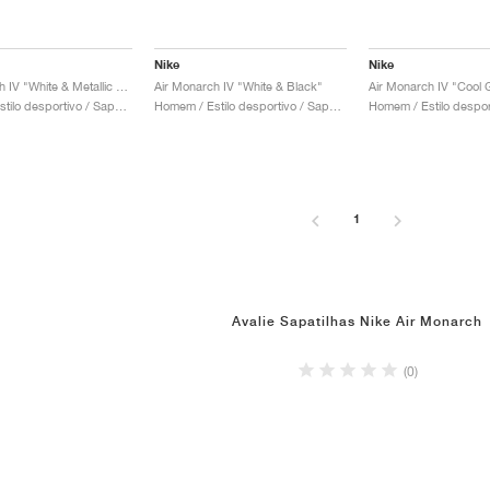
Nike
Nike
Air Monarch IV "White & Metallic Gold"
Air Monarch IV "White & Black"
Air Monarch IV "Cool G
Homem / Estilo desportivo / Sapatos
Homem / Estilo desportivo / Sapatos
1
Avalie Sapatilhas Nike Air Monarch
(0)