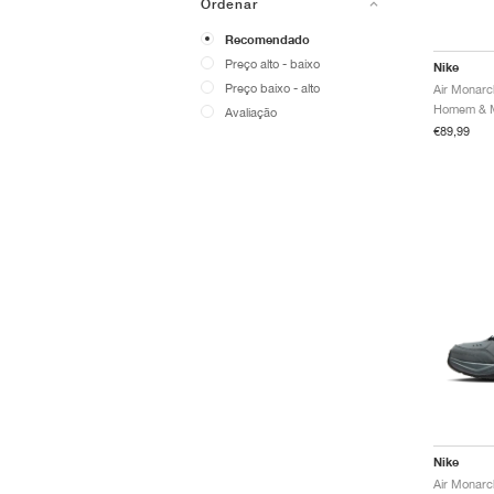
Ordenar
Recomendado
Preço alto - baixo
Nike
Preço baixo - alto
Air Monarc
Avaliação
€89,99
Nike