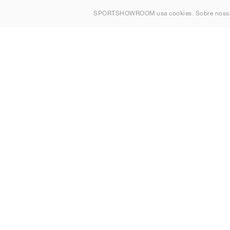
Sobre nós
SPORTSHOWROOM usa cookies. Sobre nos
Contato
Sitemap
Portugal