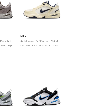
Nike
Air Monarch IV "Moon Particle & Dark Hazel"
Air Monarch IV "Coconut Milk & Obsidian"
Homem / Estilo desportivo / Sapatos
Homem / Estilo desportivo / Sapatos