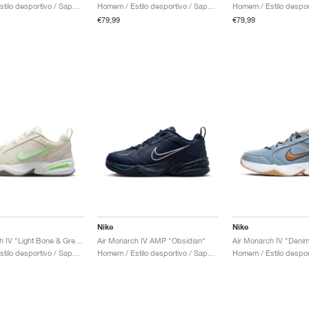
Homem / Estilo desportivo / Sapatos
Homem / Estilo desportivo / Sapatos
€79,99
€79,99
Nike
Nike
Air Monarch IV "Light Bone & Green Strike"
Air Monarch IV AMP "Obsidian"
Air Monarch IV "Deni
Homem / Estilo desportivo / Sapatos
Homem / Estilo desportivo / Sapatos