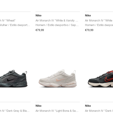
Nike
Nike
h IV "Wheat"
Air Monarch IV "White & Varsity Red"
Homem & Mulher / Estilo desportivo / Sapatos
Homem / Estilo desportivo / Sapatos
€79,99
€79,99
Nike
Nike
Air Monarch IV "Dark Grey & Black"
Air Monarch IV "Light Bone & Sand Drift"