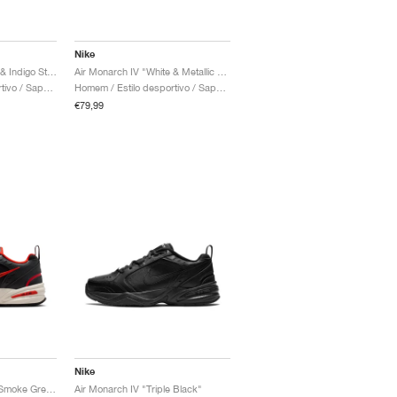
Nike
Air Monarch IV "White & Indigo Storm"
Air Monarch IV "White & Metallic Silver"
Homem / Estilo desportivo / Sapatos
Homem / Estilo desportivo / Sapatos
€79,99
Nike
Air Monarch IV "Dark Smoke Grey & Picante Red"
Air Monarch IV "Triple Black"