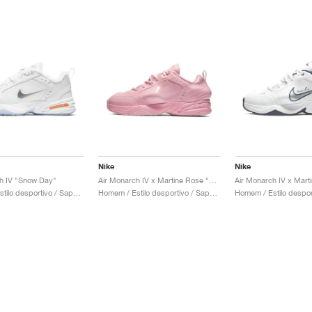
Nike
Nike
h IV "Snow Day"
Air Monarch IV x Martine Rose "Pink"
Homem / Estilo desportivo / Sapatos
Homem / Estilo desportivo / Sapatos