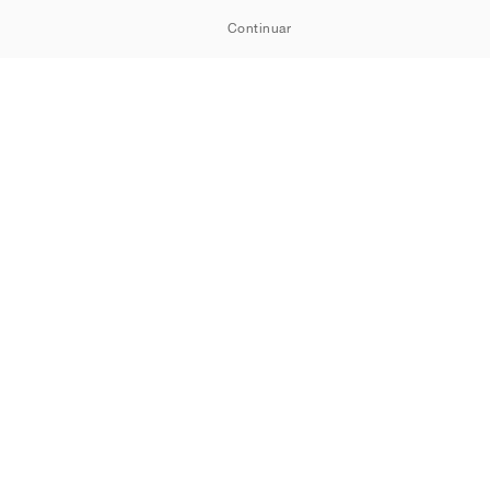
Continuar
Política de Cookies
Política de Privacidade