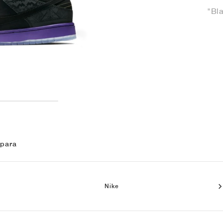
"Bl
 para
Nike