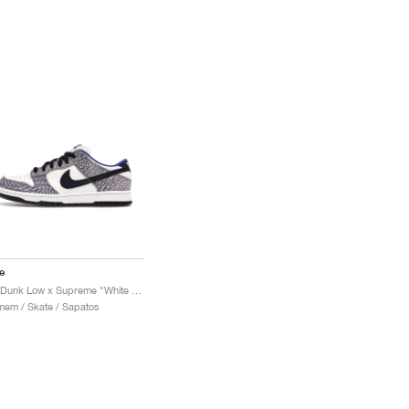
e
SB Dunk Low x Supreme "White Cement"
em / Skate / Sapatos