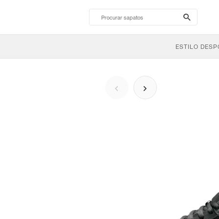
search-
btn
ESTILO DESP