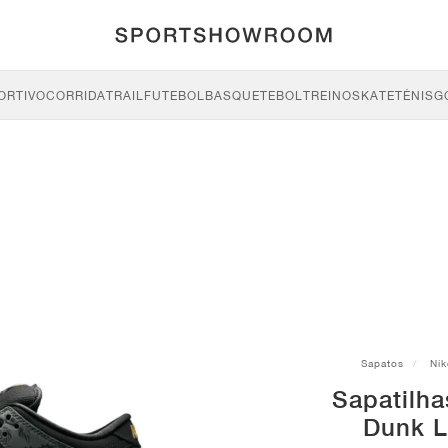
ORTIVO
CORRIDA
TRAIL
FUTEBOL
BASQUETEBOL
TREINO
SKATE
TÉNIS
G
Sapatos
Nik
Sapatilha
Dunk 