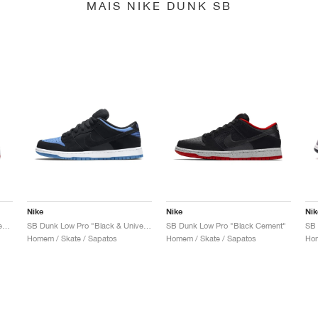
MAIS NIKE DUNK SB
Nike
Nike
Nik
SB Dunk Low x Jeff Staple "Pigeon"
SB Dunk Low Pro "Black & University Blue"
SB Dunk Low Pro "Black Cement"
Homem / Skate / Sapatos
Homem / Skate / Sapatos
Hom