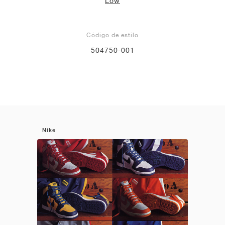
Low
Código de estilo
504750-001
Nike