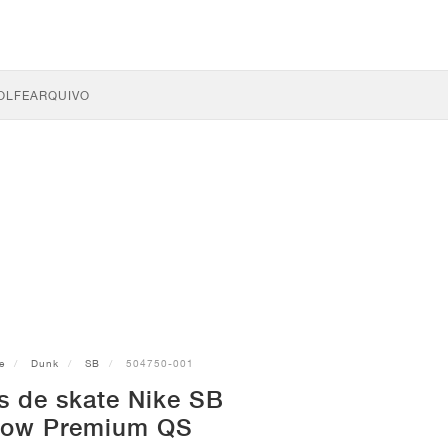
OLFE
ARQUIVO
e
Dunk
SB
504750-001
s de skate Nike SB
Low Premium QS