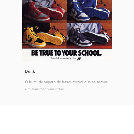
Dunk
O humilde sapato de basquetebol que se tornou
um fenómeno mundial.